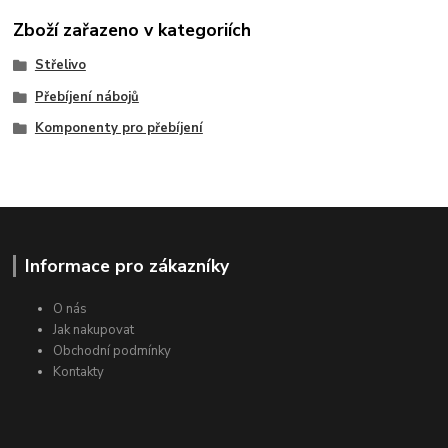
Zboží zařazeno v kategoriích
Střelivo
Přebíjení nábojů
Komponenty pro přebíjení
Informace pro zákazníky
O nás
Jak nakupovat
Obchodní podmínky
Kontakty