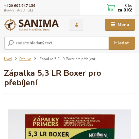
0
ks
+420 602 647 136
za
0 Kč
(Po-Pá, 9-18 hod.)
Menu
Hledat
Úvod
Střelivo
Zápalka 5,3 LR Boxer pro přebíjení
Zápalka 5,3 LR Boxer pro
přebíjení