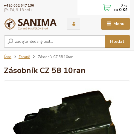
0
ks
+420 602 647 136
za
0 Kč
(Po-Pá, 9-18 hod.)
Menu
Hledat
Úvod
Zbraně
Zásobník CZ 58 10ran
Zásobník CZ 58 10ran