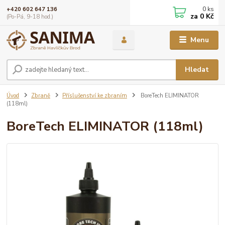
0
ks
+420 602 647 136
za
0 Kč
(Po-Pá, 9-18 hod.)
Menu
Hledat
Úvod
Zbraně
Příslušenství ke zbraním
BoreTech ELIMINATOR
(118ml)
BoreTech ELIMINATOR (118ml)