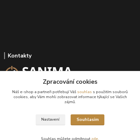
Kontakty
Zpracování cookies
+420 602 647 136
Náš e-shop a partneři potřebují Váš
souhlas
s použitím souborů
(Po-Pá, 9-18 hod.)
cookies, aby Vám mohli zobrazovat informace týkající se Vašich
zájmů.
info@sanima.cz
Souhlasím
Nastavení
Souhlas můžete odmítnout
zde
.