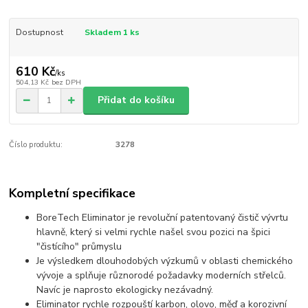
Dostupnost
Skladem 1 ks
610 Kč
/
ks
504,13 Kč
bez DPH
Přidat do košíku
Číslo produktu:
3278
Kompletní specifikace
BoreTech Eliminator je revoluční patentovaný čistič vývrtu
hlavně, který si velmi rychle našel svou pozici na špici
"čistícího" průmyslu
Je výsledkem dlouhodobých výzkumů v oblasti chemického
vývoje a splňuje různorodé požadavky moderních střelců.
Navíc je naprosto ekologicky nezávadný.
Eliminator rychle rozpouští karbon, olovo, měď a korozivní