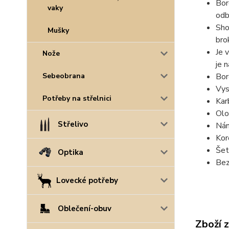
Bor
vaky
odb
Sho
Mušky
bro
Je 
Nože
je 
Bor
Sebeobrana
Vys
Potřeby na střelnici
Kar
Olo
Střelivo
Nán
Kor
Šet
Optika
Bez
Lovecké potřeby
Oblečení-obuv
Zboží 