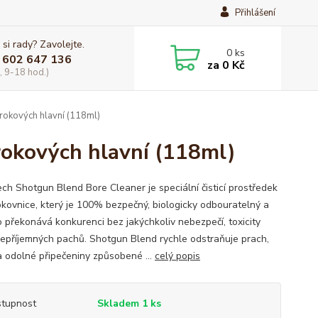
Přihlášení
 si rady? Zavolejte.
0
ks
 602 647 136
za
0 Kč
, 9-18 hod.)
okových hlavní (118ml)
okových hlavní (118ml)
ch Shotgun Blend Bore Cleaner je speciální čisticí prostředek
okovnice, který je 100% bezpečný, biologicky odbouratelný a
 překonává konkurenci bez jakýchkoliv nebezpečí, toxicity
epříjemných pachů. Shotgun Blend rychle odstraňuje prach,
a odolné připečeniny způsobené ...
celý popis
tupnost
Skladem 1 ks