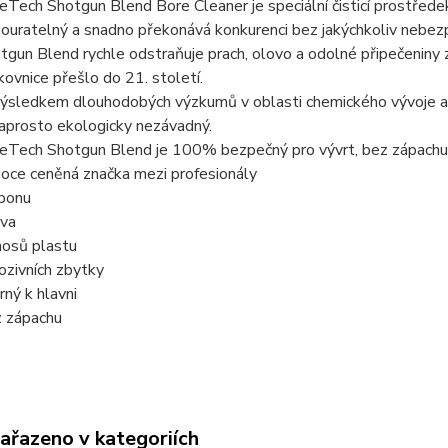
eTech Shotgun Blend Bore Cleaner je speciální čisticí prostřede
ouratelný a snadno překonává konkurenci bez jakýchkoliv nebezpe
tgun Blend rychle odstraňuje prach, olovo a odolné připečeniny z
kovnice přešlo do 21. století.
výsledkem dlouhodobých výzkumů v oblasti chemického vývoje a 
naprosto ekologicky nezávadný.
eTech Shotgun Blend je 100% bezpečný pro vývrt, bez zápachu,
oce ceněná značka mezi profesionály
bonu
va
osů plastu
ozivních zbytky
rný k hlavni
 zápachu
zařazeno v kategoriích