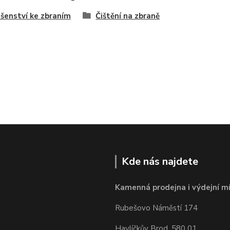
ušenství ke zbraním
Čištění na zbraně
Kde nás najdete
Kamenná prodejna i výdejní mí
Rubešovo Náměstí 174
Havlíčkův Brod, 580 01