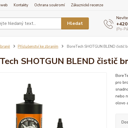
í web
Kontakty
Ochrana soukromí
Zákaznické recenze
Nevíte
Hledat
+420
(Po-Pá
braně
Příslušenství ke zbraním
BoreTech SHOTGUN BLEND čistič br
Tech SHOTGUN BLEND čistič br
BoreTe
pro br
snadno
nebo n
olovo 
Dos