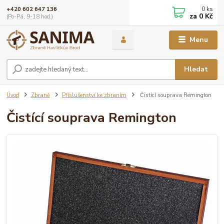
0
ks
+420 602 647 136
za
0 Kč
(Po-Pá, 9-18 hod.)
Menu
Hledat
Úvod
Zbraně
Příslušenství ke zbraním
Čistící souprava Remington
Čistící souprava Remington