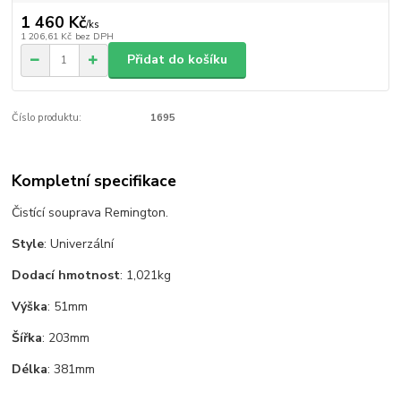
1 460 Kč
/
ks
1 206,61 Kč
bez DPH
Přidat do košíku
Číslo produktu:
1695
Kompletní specifikace
Čistící souprava Remington.
Style
: Univerzální
Dodací hmotnost
: 1,021kg
Výška
: 51mm
Šířka
: 203mm
Délka
: 381mm