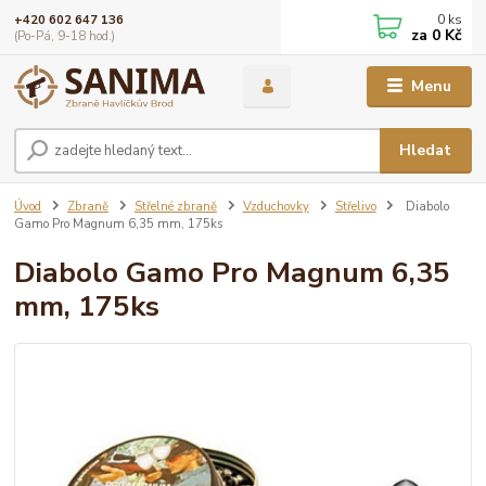
0
ks
+420 602 647 136
za
0 Kč
(Po-Pá, 9-18 hod.)
Menu
Hledat
Úvod
Zbraně
Střelné zbraně
Vzduchovky
Střelivo
Diabolo
Gamo Pro Magnum 6,35 mm, 175ks
Diabolo Gamo Pro Magnum 6,35
mm, 175ks