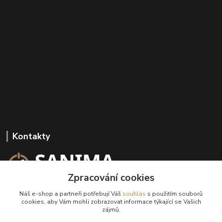
Kontakty
Zpracování cookies
+420 602 647 136
Náš e-shop a partneři potřebují Váš
souhlas
s použitím souborů
(Po-Pá, 9-18 hod.)
cookies, aby Vám mohli zobrazovat informace týkající se Vašich
zájmů.
info@sanima.cz