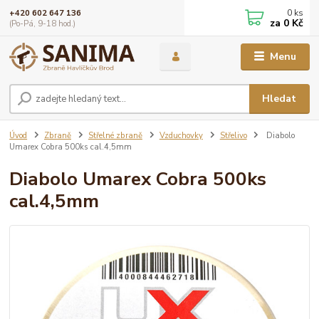
0
ks
+420 602 647 136
za
0 Kč
(Po-Pá, 9-18 hod.)
Menu
Hledat
Úvod
Zbraně
Střelné zbraně
Vzduchovky
Střelivo
Diabolo
Umarex Cobra 500ks cal.4,5mm
Diabolo Umarex Cobra 500ks
cal.4,5mm