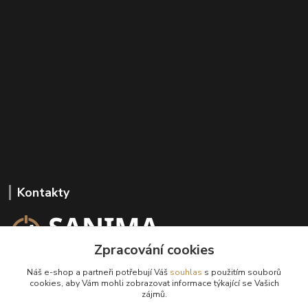
Kontakty
Zpracování cookies
+420 602 647 136
Náš e-shop a partneři potřebují Váš
souhlas
s použitím souborů
(Po-Pá, 9-18 hod.)
cookies, aby Vám mohli zobrazovat informace týkající se Vašich
zájmů.
info@sanima.cz