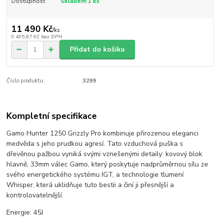
Dostupnost
Skladem 1 ks
11 490 Kč
/
ks
9 495,87 Kč
bez DPH
Přidat do košíku
Číslo produktu:
3299
Kompletní specifikace
Gamo Hunter 1250 Grizzly Pro kombinuje přirozenou eleganci
medvěda s jeho prudkou agresí. Tato vzduchová puška s
dřevěnou pažbou vyniká svými vznešenými detaily: kovový blok
hlavně, 33mm válec Gamo, který poskytuje nadprůměrnou sílu ze
svého energetického systému IGT, a technologie tlumení
Whisper, která uklidňuje tuto bestii a činí ji přesnější a
kontrolovatelnější.
Energie: 45J