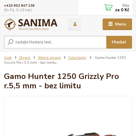
0
ks
+420 602 647 136
za
0 Kč
(Po-Pá, 9-18 hod.)
Menu
Hledat
Úvod
Zbraně
Střelné zbraně
Vzduchovky
Gamo Hunter 1250
Grizzly Pro r.5,5 mm - bez limitu
Gamo Hunter 1250 Grizzly Pro
r.5,5 mm - bez limitu