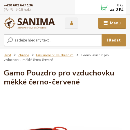
0
ks
+420 602 647 136
za
0 Kč
(Po-Pá, 9-18 hod.)
Menu
Hledat
Úvod
Zbraně
Příslušenství ke zbraním
Gamo Pouzdro pro
vzduchovku měkké černo-červené
Gamo Pouzdro pro vzduchovku
měkké černo-červené