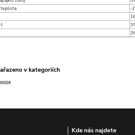
apájecí zdroj
5V
 teplota
-2
1
t
3
3
zařazeno v kategoriích
ovize
Kde nás najdete