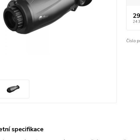
29
24 
Číslo p
tní specifikace