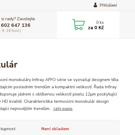
Přihlášení
 si rady? Zavolejte.
0
ks
 602 647 136
za
0 Kč
, 9-18 hod.)
ulár
izní monokuláry Infiray AFFO série se vyznačují designem těla
dajícím posledním trendům a kompaktní velikostí. Řada Infiray
isponuje jádrem s oblíbenou velikostí pixelu 12μm poskytující
v HD kvalitě. Charakteristika termovizní monokulár design
dající nejnovějším trendům...
celý popis
tupnost
Není skladem