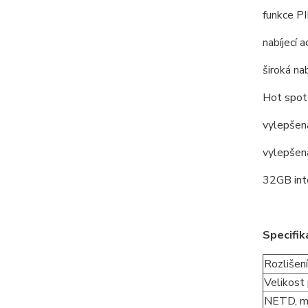
funkce P
nabíjecí 
široká na
Hot spot 
vylepšená
vylepšená
32GB int
Specifik
Rozlišení
Velikost
NETD, m