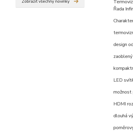
Termovizn
Zobrazit všechny novinky
Řada Infi
Charakter
termoviz
design od
zaoblený 
kompaktn
LED svíti
možnost p
HDMI rozh
dlouhá vý
poměrový