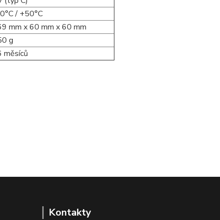
 (typ C)
0°C / +50°C
69 mm x 60 mm x 60 mm
50 g
6 měsíců
Kontakty