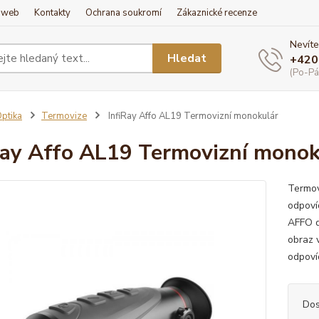
í web
Kontakty
Ochrana soukromí
Zákaznické recenze
Nevíte
Hledat
+420
(Po-Pá
ptika
Termovize
InfiRay Affo AL19 Termovizní monokulár
Ray Affo AL19 Termovizní monok
Termov
odpoví
AFFO d
obraz 
odpoví
Dos