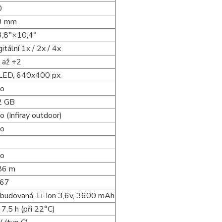
0
9 mm
3,8°×10,4°
gitální 1x / 2x / 4x
 až +2
LED, 640x400 px
no
2 GB
o (Infiray outdoor)
no
e
no
86 m
P67
budovaná, Li-Ion 3,6v, 3600 mAh
 7,5 h (při 22°C)