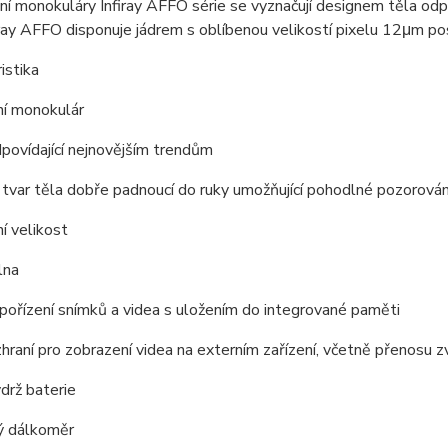
í monokuláry Infiray AFFO série se vyznačují designem těla odp
ray AFFO disponuje jádrem s oblíbenou velikostí pixelu 12μm pos
istika
ní monokulár
povídající nejnovějším trendům
tvar těla dobře padnoucí do ruky umožňující pohodlné pozorován
í velikost
lna
ořízení snímků a videa s uložením do integrované paměti
raní pro zobrazení videa na externím zařízení, včetně přenosu z
drž baterie
 dálkoměr