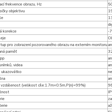
cí frekvence obrazu, Hz
5
očky objektivu
1
le
1
di
ká korekce
-7
leje
O
tup pro zobrazení pozorovaného obrazu na externím monitoru
a
aná paměť
3
App
an
snímků, videa
a
 ukazovátko
n
lna
a
 vzdálenost (velikost cíle:1.7m×0.5m,P(n)=99%)
9
lnost
I
rie
za
terie
až