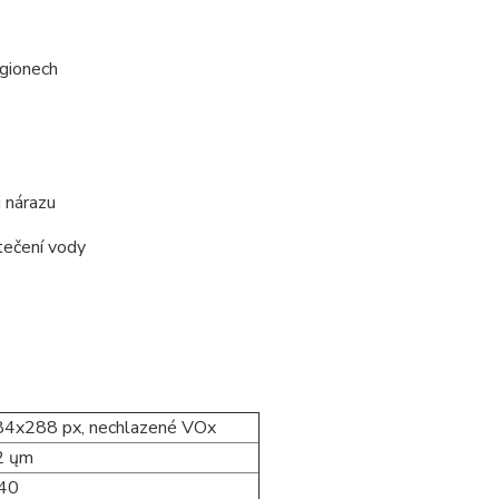
egionech
i nárazu
atečení vody
84x288 px, nechlazené VOx
2 ųm
 40