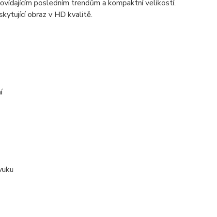
ovídajícím posledním trendům a kompaktní velikostí.
kytující obraz v HD kvalitě.
í
vuku