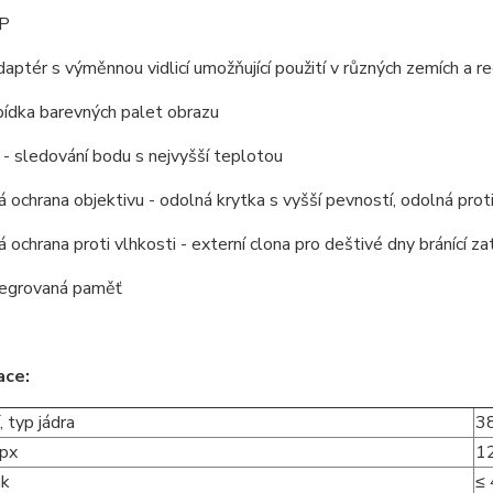
IP
adaptér s výměnnou vidlicí umožňující použití v různých zemích a r
bídka barevných palet obrazu
- sledování bodu s nejvyšší teplotou
 ochrana objektivu - odolná krytka s vyšší pevností, odolná prot
 ochrana proti vlhkosti - externí clona pro deštivé dny bránící z
egrovaná paměť
ace:
, typ jádra
3
 px
1
k
≤