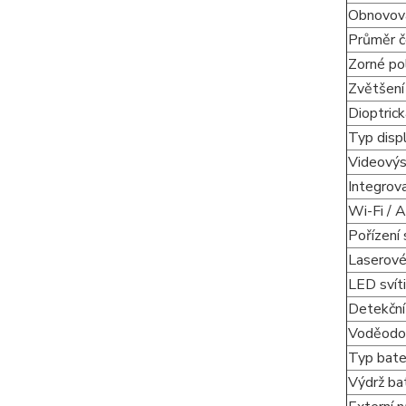
Obnovova
Průměr č
Zorné po
Zvětšení
Dioptric
Typ disp
Videovýs
Integrov
Wi-Fi / 
Pořízení 
Laserové
LED svíti
Detekční
Voděodo
Typ bate
Výdrž ba