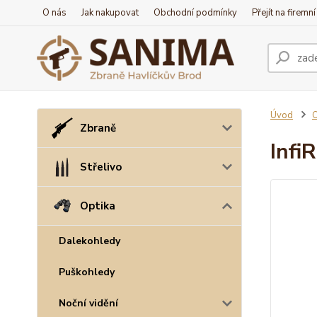
O nás
Jak nakupovat
Obchodní podmínky
Přejít na firemn
Úvod
O
Zbraně
Infi
Střelivo
Optika
Dalekohledy
Puškohledy
Noční vidění