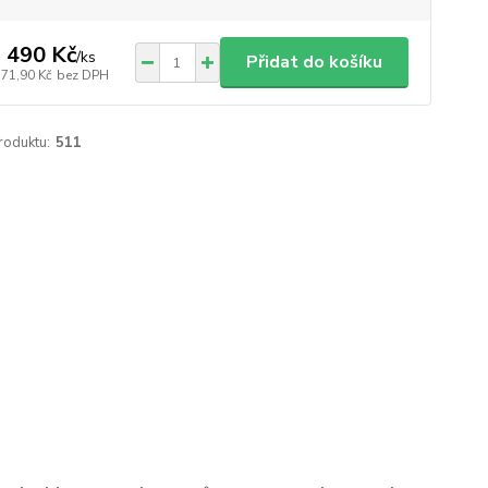
 490 Kč
/
ks
Přidat do košíku
371,90 Kč
bez DPH
roduktu:
511