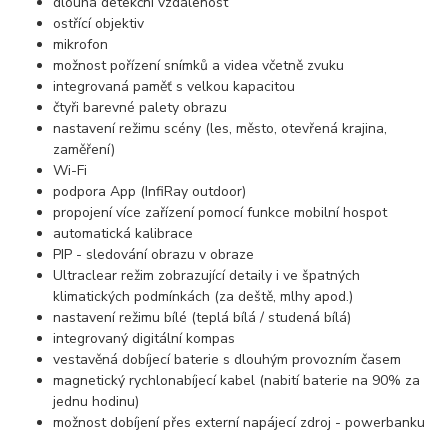
dlouhá detekční vzdálenost
ostřící objektiv
mikrofon
možnost pořízení snímků a videa včetně zvuku
integrovaná paměť s velkou kapacitou
čtyři barevné palety obrazu
nastavení režimu scény (les, město, otevřená krajina,
zaměření)
Wi-Fi
podpora App (InfiRay outdoor)
propojení více zařízení pomocí funkce mobilní hospot
automatická kalibrace
PIP - sledování obrazu v obraze
Ultraclear režim zobrazující detaily i ve špatných
klimatických podmínkách (za deště, mlhy apod.)
nastavení režimu bílé (teplá bílá / studená bílá)
integrovaný digitální kompas
vestavěná dobíjecí baterie s dlouhým provozním časem
magnetický rychlonabíjecí kabel (nabití baterie na 90% za
jednu hodinu)
možnost dobíjení přes externí napájecí zdroj - powerbanku