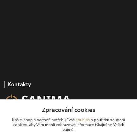
Kontakty
Zpracování cookies
+420 602 647 136
Náš e-shop a partneři potřebují Váš
souhlas
s použitím souborů
(Po-Pá, 9-18 hod.)
cookies, aby Vám mohli zobrazovat informace týkající se Vašich
zájmů.
info@sanima.cz