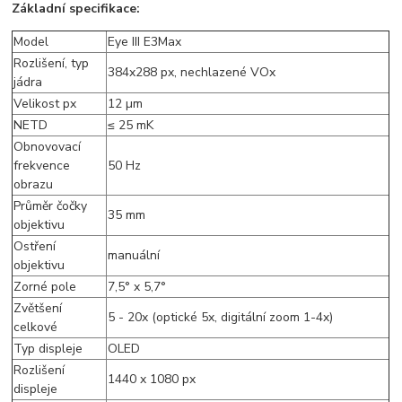
Základní specifikace:
Model
Eye III E3Max
Rozlišení, typ
384x288 px, nechlazené VOx
jádra
Velikost px
12 µm
NETD
≤ 25 mK
Obnovovací
frekvence
50 Hz
obrazu
Průměr čočky
35 mm
objektivu
Ostření
manuální
objektivu
Zorné pole
7,5° x 5,7°
Zvětšení
5 - 20x (optické 5x, digitální zoom 1-4x)
celkové
Typ displeje
OLED
Rozlišení
1440 x 1080 px
displeje