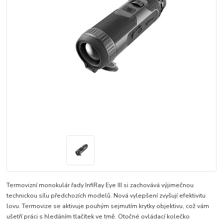
Termovizní monokulár řady InfiRay Eye III si zachovává výjimečnou
technickou sílu předchozích modelů. Nová vylepšení zvyšují efektivitu
lovu. Termovize se aktivuje pouhým sejmutím krytky objektivu, což vám
ušetří práci s hledáním tlačítek ve tmě. Otočné ovládací kolečko