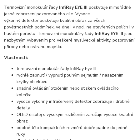
Termovizní monokulár řady
InfiRay EYE III
poskytuje mimořádně
jasné zobrazení pozorovaného cíle. Vysoce
výkonný detektor poskytuje kvalitní obraz za všech
povětrnostních podmínek, ve dne i v noci, na otevřených polích i v
hustém porostu. Termovizní monokuláry řady
InfiRay EYE III
jsou
nezbytným vybavením pro veškeré myslivecké aktivity, pozorování
přírody nebo ostrahu majetku.
Vlastnosti:
termovizní monokulár řady InfiRay Eye III
rychlé zapnutí / vypnutí pouhým sejmutím / nasazením
krytky objektivu
snadné ovládání otočením nebo stiskem ovládacího
kolečka
vysoce výkonný infračervený detektor zobrazuje i drobné
detaily
OLED displej s vysokým rozlišením zaručuje vysoce kvalitní
obraz
odolné tělo kompaktních rozměrů dobře padne do jedné
ruky