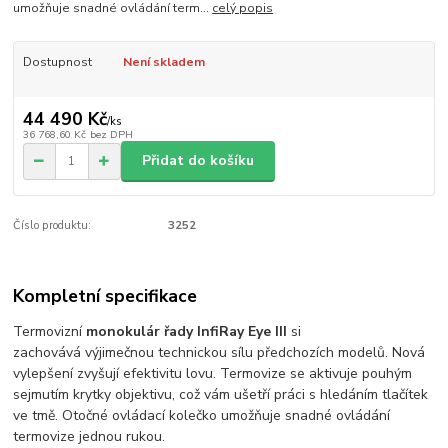
umožňuje snadné ovládání term...
celý popis
Dostupnost
Není skladem
44 490 Kč
/
ks
36 768,60 Kč
bez DPH
Přidat do košíku
Číslo produktu:
3252
Kompletní specifikace
Termovizní
monokulár řady InfiRay Eye III
si
zachovává výjimečnou technickou sílu předchozích modelů. Nová
vylepšení zvyšují efektivitu lovu. Termovize se aktivuje pouhým
sejmutím krytky objektivu, což vám ušetří práci s hledáním tlačítek
ve tmě. Otočné ovládací kolečko umožňuje snadné ovládání
termovize jednou rukou.