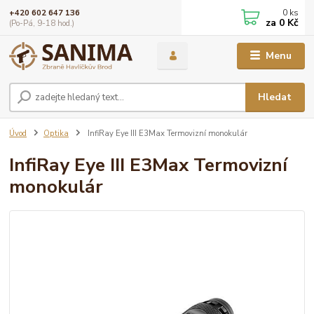
0
ks
+420 602 647 136
za
0 Kč
(Po-Pá, 9-18 hod.)
Menu
Hledat
Úvod
Optika
InfiRay Eye III E3Max Termovizní monokulár
InfiRay Eye III E3Max Termovizní
monokulár