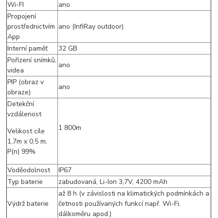
Wi-FI
ano
Propojení
prostřednictvím
ano (InfiRay outdoor)
App
Interní paměť
32 GB
Pořízení snímků,
ano
videa
PIP (obraz v
ano
obraze)
Detekční
vzdálenost
1 800m
Velikost cíle
1,7m x 0,5 m,
P(n) 99%
Voděodolnost
IP67
Typ baterie
zabudovaná, Li-Ion 3,7V, 4200 mAh
až 8 h (v závislosti na klimatických podmínkách a
Výdrž baterie
četnosti používaných funkcí např. Wi-Fi,
dálkoměru apod.)