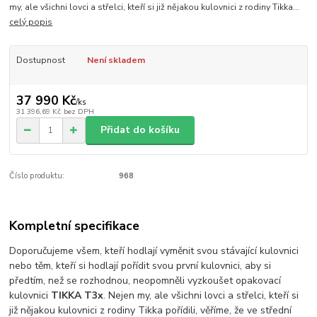
my, ale všichni lovci a střelci, kteří si již nějakou kulovnici z rodiny Tikka...
celý popis
Dostupnost
Není skladem
37 990 Kč
/
ks
31 396,69 Kč
bez DPH
Přidat do košíku
Číslo produktu:
968
Kompletní specifikace
Doporučujeme všem, kteří hodlají vyměnit svou stávající kulovnici
nebo těm, kteří si hodlají pořídit svou první kulovnici, aby si
předtím, než se rozhodnou, neopomněli vyzkoušet opakovací
kulovnici
TIKKA T3x
. Nejen my, ale všichni lovci a střelci, kteří si
již nějakou kulovnici z rodiny Tikka pořídili, věříme, že ve střední