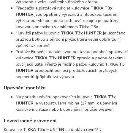
vyrobeno z velmi kvalitního finského ořechu.
Předpažbí a pistolová rukojeť kulovnice
TIKKA T3x
HUNTER
jsou opatřeny výraznou a hlubokou, laserem
vyříznutou rybinou, botka pistolové rukojeti je opatřena
kovovou koncovkou s emblémem Tikka T3x.
Hlaviště pažby kulovnic
TIKKA T3x HUNTER
je ukončeno
pružnou botkou z přírodní pryže, která velmi dobře tlumí
zpětný ráz zbraně.
Protože Finové jsou nám svou postavou podobní, opakovací
kulovnice
TIKKA T3x HUNTER
zpravidla padne českému
lovci jako ulitá. Přesto je možno pažbu kulovnic
TIKKA T3
HUNTER
prodloužit pomocí prodlužovacích pryžových
segmentů (příplatková výbava).
Upevnění montáže
Na pouzdru závěru opakovacích kulovnic
TIKKA T3x
HUNTER
je vysoustružena rybina (17 mm) k upevnění
klasické montáže nebo k upevnění montáže weaver.
Levostranné provedení
Kulovnice
TIKKA T3x HUNTER
se dodává rovněž v