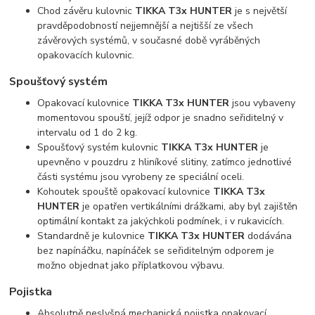
Chod závěru kulovnic
TIKKA T3x HUNTER
je s největší
pravděpodobností nejjemnější a nejtišší ze všech
závěrových systémů, v současné době vyráběných
opakovacích kulovnic.
Spoušťový systém
Opakovací kulovnice
TIKKA T3x HUNTER
jsou vybaveny
momentovou spouští, jejíž odpor je snadno seřiditelný v
intervalu od 1 do 2 kg.
Spoušťový systém kulovnic
TIKKA T3x HUNTER
je
upevněno v pouzdru z hliníkové slitiny, zatímco jednotlivé
části systému jsou vyrobeny ze speciální oceli.
Kohoutek spouště opakovací kulovnice
TIKKA T3x
HUNTER
je opatřen vertikálními drážkami, aby byl zajištěn
optimální kontakt za jakýchkoli podmínek, i v rukavicích.
Standardně je kulovnice
TIKKA T3x HUNTER
dodávána
bez napínáčku, napínáček se seřiditelným odporem je
možno objednat jako příplatkovou výbavu.
Pojistka
Absolutně neslyšná mechanická pojistka opakovací