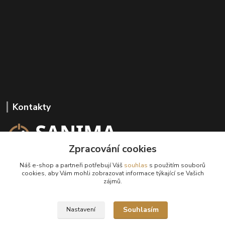
Kontakty
Zpracování cookies
+420 602 647 136
Náš e-shop a partneři potřebují Váš
souhlas
s použitím souborů
(Po-Pá, 9-18 hod.)
cookies, aby Vám mohli zobrazovat informace týkající se Vašich
zájmů.
info@sanima.cz
Souhlasím
Nastavení