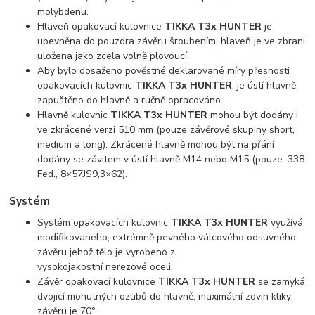
molybdenu.
Hlaveň opakovací kulovnice
TIKKA T3x HUNTER
je
upevněna do pouzdra závěru šroubením, hlaveň je ve zbrani
uložena jako zcela volně plovoucí.
Aby bylo dosaženo pověstné deklarované míry přesnosti
opakovacích kulovnic
TIKKA T3x HUNTER
, je ústí hlavně
zapuštěno do hlavně a ručně opracováno.
Hlavně kulovnic
TIKKA T3x HUNTER
mohou být dodány i
ve zkrácené verzi 510 mm (pouze závěrové skupiny short,
medium a long). Zkrácené hlavně mohou být na přání
dodány se závitem v ústí hlavně M14 nebo M15 (pouze .338
Fed., 8×57JS9,3×62).
Systém
Systém opakovacích kulovnic
TIKKA T3x HUNTER
využívá
modifikovaného, extrémně pevného válcového odsuvného
závěru jehož tělo je vyrobeno z
vysokojakostní nerezové oceli.
Závěr opakovací kulovnice
TIKKA T3x HUNTER
se zamyká
dvojicí mohutných ozubů do hlavně, maximální zdvih kliky
závěru je 70°.