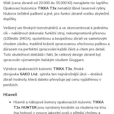
třídě (cena zbraně od 20.000 do 35.000 Kč) nenajdete nic lepšího.
Opakovací kulovnice
TIKKA T3x
nenabízí líbivé laserové rytiny,
hluboce leštěné pažbení a jiné, pro funkci zbraně vcelku zbytečné
doplňky.
Veškerý um finských konstruktérů a se zkoncentroval k jedinému
cíli – nabídnout dokonale funkční stroj, nekompromisně přesnou
(100m/do 1MOA), spolehlivou a bezpečnou zbraň se sametovým
chodem závěru, tradičně krásně zpracovanou ořechovou pažbou a
důrazem na perfektní zpracování každé části a citem pro detail.
Tuto skutečnost dokládá i fakt, že celkový design zbraně byl
zpracován významným italským studiem Giuggaro.
Výrobce opakovacích kulovnic
TIKKA T3x
, finská
zbrojovka
SAKO Ltd
., splnila ten nejnáročnější úkol – dodává
zbraň hodnoty, která daleko převyšuje její cenu vyjádřenou v
penězích.
Hlaveň
Hlavně a nábojové komory opakovacích kulovnic
TIKKA
T3x HUNTER
jsou vyrobeny kováním za studena na trnu
(na hotovo) z vysoce jakostní oceli s příměsí chrómu a