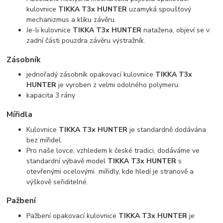
kulovnice
TIKKA T3x HUNTER
uzamyká spoušťový
mechanizmus a kliku závěru.
Je-li kulovnice
TIKKA T3x HUNTER
natažena, objeví se v
zadní části pouzdra závěru výstražník.
Zásobník
jednořadý zásobník opakovací kulovnice
TIKKA T3x
HUNTER
je vyroben z velmi odolného polymeru.
kapacita 3 rány
Mířidla
Kulovnice
TIKKA T3x HUNTER
je standardně dodávána
bez mířidel.
Pro naše lovce, vzhledem k české tradici, dodáváme ve
standardní výbavě model
TIKKA T3x HUNTER
s
otevřenými ocelovými mířidly, kde hledí je stranově a
výškově seřiditelné.
Pažbení
Pažbení opakovací kulovnice
TIKKA T3x HUNTER
je