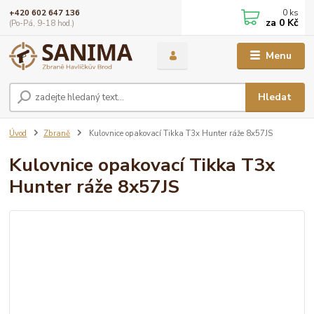
0
ks
+420 602 647 136
za
0 Kč
(Po-Pá, 9-18 hod.)
Menu
Hledat
Úvod
Zbraně
Kulovnice opakovací Tikka T3x Hunter ráže 8x57JS
Kulovnice opakovací Tikka T3x
Hunter ráže 8x57JS