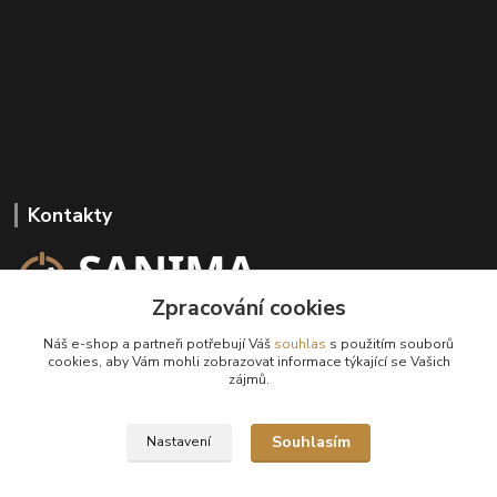
Kontakty
Zpracování cookies
+420 602 647 136
Náš e-shop a partneři potřebují Váš
souhlas
s použitím souborů
(Po-Pá, 9-18 hod.)
cookies, aby Vám mohli zobrazovat informace týkající se Vašich
zájmů.
info@sanima.cz
Souhlasím
Nastavení