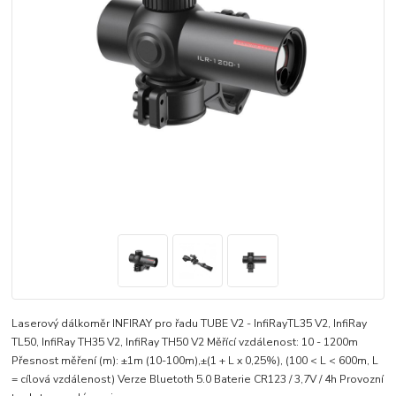
Laserový dálkoměr INFIRAY pro řadu TUBE V2 - InfiRayTL35 V2, InfiRay
TL50, InfiRay TH35 V2, InfiRay TH50 V2 Měřící vzdálenost: 10 - 1200m
Přesnost měření (m): ±1m (10-100m),±(1 + L x 0,25%), (100 < L < 600m, L
= cílová vzdálenost) Verze Bluetoth 5.0 Baterie CR123 / 3,7V / 4h Provozní