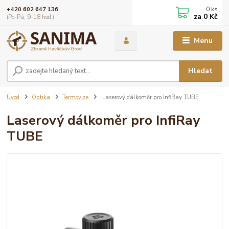
0
ks
+420 602 647 136
za
0 Kč
(Po-Pá, 9-18 hod.)
Menu
Hledat
Úvod
Optika
Termovize
Laserový dálkoměr pro InfiRay TUBE
Laserový dálkoměr pro InfiRay
TUBE