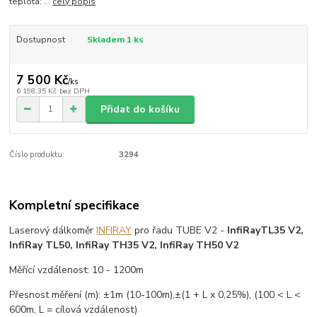
teplota: ...
celý popis
Dostupnost
Skladem 1 ks
7 500 Kč
/
ks
6 198,35 Kč
bez DPH
Přidat do košíku
Číslo produktu:
3294
Kompletní specifikace
Laserový dálkoměr
INFIRAY
pro řadu TUBE V2 -
InfiRay
TL35 V2,
InfiRay TL50, InfiRay TH35 V2, InfiRay TH50 V2
Měřící vzdálenost: 10 - 1200m
Přesnost měření (m): ±1m (10-100m),±(1 + L x 0,25%), (100 < L <
600m, L = cílová vzdálenost)