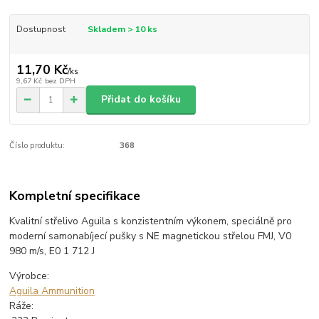
Dostupnost
Skladem > 10 ks
11,70 Kč
/
ks
9,67 Kč
bez DPH
Přidat do košíku
Číslo produktu:
368
Kompletní specifikace
Kvalitní střelivo Aguila s konzistentním výkonem, speciálně pro
moderní samonabíjecí pušky s NE magnetickou střelou FMJ, V0
980 m/s, E0 1 712 J
Výrobce:
Aguila Ammunition
Ráže: