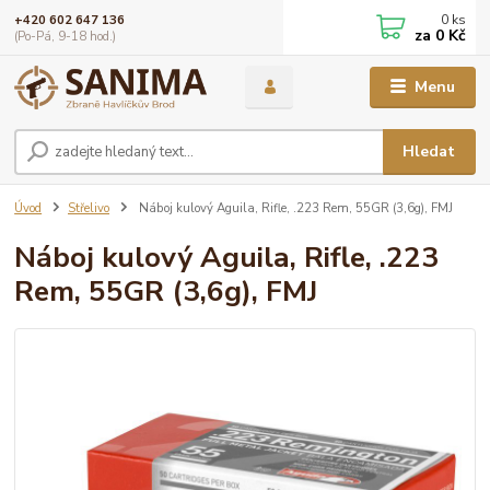
0
ks
+420 602 647 136
za
0 Kč
(Po-Pá, 9-18 hod.)
Menu
Hledat
Úvod
Střelivo
Náboj kulový Aguila, Rifle, .223 Rem, 55GR (3,6g), FMJ
Náboj kulový Aguila, Rifle, .223
Rem, 55GR (3,6g), FMJ