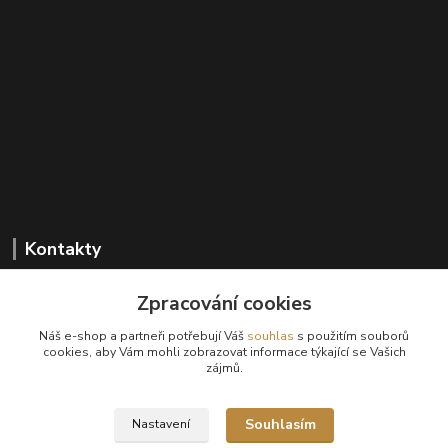
Kontakty
Zpracování cookies
+420 602 647 136
Náš e-shop a partneři potřebují Váš
souhlas
s použitím souborů
(Po-Pá, 9-18 hod.)
cookies, aby Vám mohli zobrazovat informace týkající se Vašich
zájmů.
info@sanima.cz
Souhlasím
Nastavení