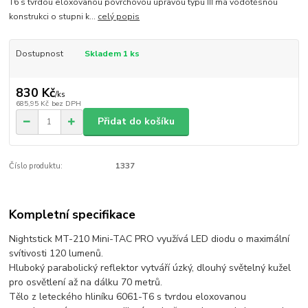
T6 s tvrdou eloxovanou povrchovou úpravou typu III má vodotěsnou
konstrukci o stupni k...
celý popis
Dostupnost
Skladem 1 ks
830 Kč
/
ks
685,95 Kč
bez DPH
Přidat do košíku
Číslo produktu:
1337
Kompletní specifikace
Nightstick MT-210 Mini-TAC PRO využívá LED diodu o maximální
svítivosti 120 lumenů.
Hluboký parabolický reflektor vytváří úzký, dlouhý světelný kužel
pro osvětlení až na dálku 70 metrů.
Tělo z leteckého hliníku 6061-T6 s tvrdou eloxovanou