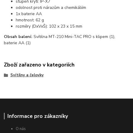
stupeň krytí: IP-X7
odolnost proti nárazům a chemikáliím
1x baterie AA
hmotnost: 62 g
rozměry (DxVxŠ): 102 x 23 x 15 mm
Obsah balení:
Svítilna MT-210 Mini-TAC PRO s klipem (1),
baterie AA (1)
Zboží zařazeno v kategoriích
Svítilny a čelovky
Informace pro zákazníky
O nás