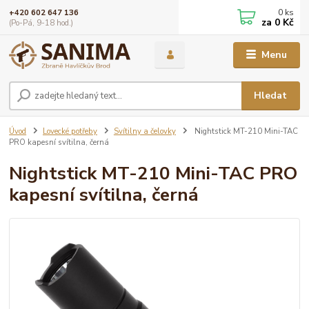
0
ks
+420 602 647 136
za
0 Kč
(Po-Pá, 9-18 hod.)
Menu
Hledat
Úvod
Lovecké potřeby
Svítilny a čelovky
Nightstick MT-210 Mini-TAC
PRO kapesní svítilna, černá
Nightstick MT-210 Mini-TAC PRO
kapesní svítilna, černá