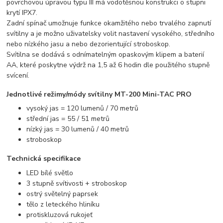
povrchovou úpravou typu III má vodotěsnou konstrukci o stupni
krytí IPX7.
Zadní spínač umožnuje funkce okamžitého nebo trvalého zapnutí
svítilny a je možno uživatelsky volit nastavení vysokého, středního
nebo nízkého jasu a nebo dezorientující stroboskop.
Svítilna se dodává s odnímatelným opaskovým klipem a baterií
AA, které poskytne výdrž na 1,5 až 6 hodin dle použitého stupně
svícení.
Jednotlivé režimy/módy svítilny MT-200 Mini-TAC PRO
vysoký jas = 120 lumenů / 70 metrů
střední jas = 55 / 51 metrů
nízký jas = 30 lumenů / 40 metrů
stroboskop
Technická specifikace
LED bílé světlo
3 stupně svítivosti + stroboskop
ostrý světelný paprsek
tělo z leteckého hliníku
protiskluzová rukojeť