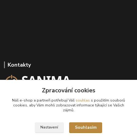
Kontakty
Zpracování cookies
+420 602 647 136
Náš e-shop a partneři potřebují Váš
souhlas
s použitím souborů
(Po-Pá, 9-18 hod.)
cookies, aby Vám mohli zobrazovat informace týkající se Vašich
zájmů.
info@sanima.cz
Souhlasím
Nastavení