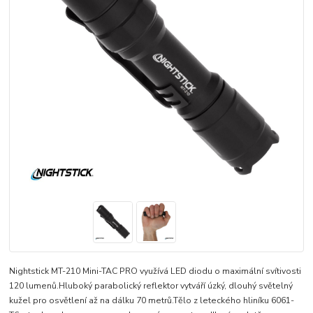
Nightstick MT-210 Mini-TAC PRO využívá LED diodu o maximální svítivosti
120 lumenů.Hluboký parabolický reflektor vytváří úzký, dlouhý světelný
kužel pro osvětlení až na dálku 70 metrů.Tělo z leteckého hliníku 6061-