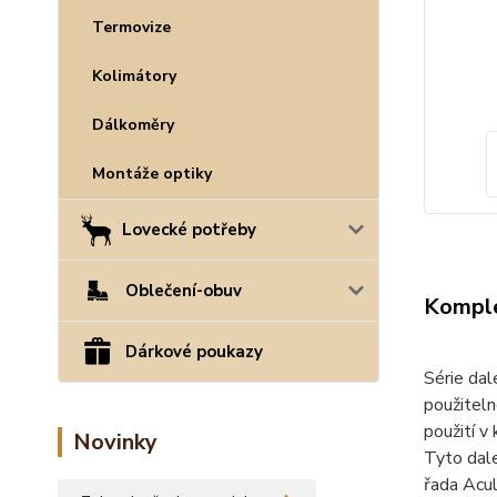
Termovize
Kolimátory
Dálkoměry
Montáže optiky
Lovecké potřeby
Oblečení-obuv
Komple
Dárkové poukazy
Série dal
použiteln
použití v
Novinky
Tyto dale
řada Acu