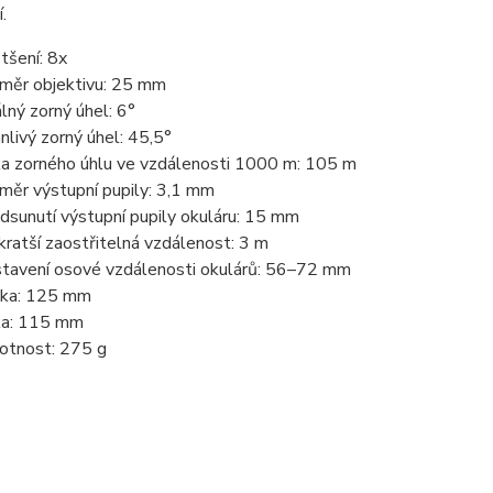
.
tšení: 8x
měr objektivu: 25 mm
lný zorný úhel: 6°
nlivý zorný úhel: 45,5°
ka zorného úhlu ve vzdálenosti 1000 m: 105 m
měr výstupní pupily: 3,1 mm
dsunutí výstupní pupily okuláru: 15 mm
kratší zaostřitelná vzdálenost: 3 m
tavení osové vzdálenosti okulárů: 56–72 mm
ka: 125 mm
ka: 115 mm
tnost: 275 g