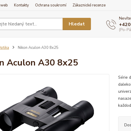
í web
Kontakty
Ochrana soukromí
Zákaznické recenze
Nevíte
Hledat
+420
(Po-Pá
ptika
Nikon Aculon A30 8x25
n Aculon A30 8x25
Série 
daleko
univer
nasaze
každod
Dos