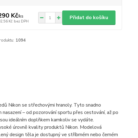
290 Kč
/
ks
Přidat do košíku
92,56 Kč
bez DPH
roduktu:
1094
edů Nikon se střechovými hranoly. Tyto snadno
m nasazení – od pozorování sportu přes cestování, až po
 jsou ideálním doplňkem kamkoliv se vydáte.
vysoké úrovně kvality produktů Nikon. Modelová
lený design těla je dostupný ve stříbrném nebo černém