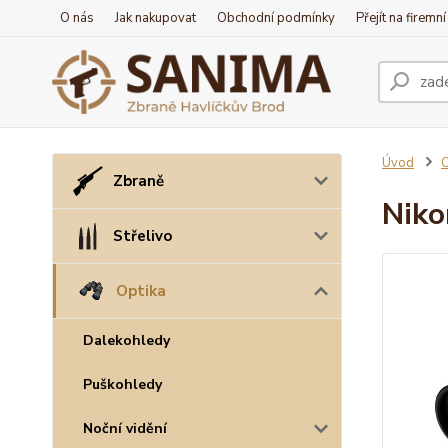
O nás
Jak nakupovat
Obchodní podmínky
Přejít na firemn
Úvod
O
Zbraně
Niko
Střelivo
Optika
Dalekohledy
Puškohledy
Noční vidění