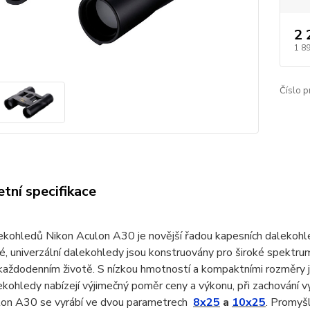
2 
1 8
Číslo p
tní specifikace
ekohledů Nikon Aculon A30 je novější řadou kapesních dalekohl
é, univerzální dalekohledy jsou konstruovány pro široké spektru
 každodenním životě. S nízkou hmotností a kompaktními rozměry
kohledy nabízejí výjimečný poměr ceny a výkonu, při zachování 
lon A30 se vyrábí ve dvou parametrech
8x25
a
10x25
. Promyš