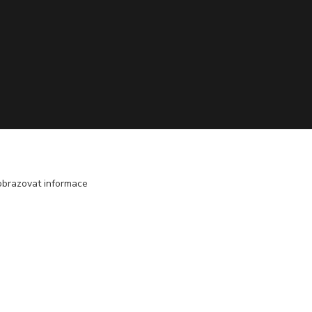
obrazovat informace
Vytvořeno na
Eshop-rychle.cz