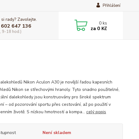
Přihlášení
 si rady? Zavolejte.
0
ks
 602 647 136
za
0 Kč
, 9-18 hod.)
dalekohledů Nikon Aculon A30 je novější řadou kapesních
hledů Nikon se střechovými hranoly. Tyto snadno použitelné,
zální dalekohledy jsou konstruovány pro široké spektrum
ní – od pozorování sportu přes cestování, až po použití v
enním životě. S nízkou hmotností a kompa...
celý popis
tupnost
Není skladem