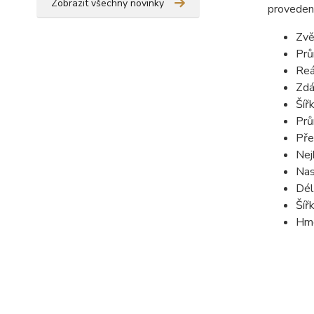
Zobrazit všechny novinky
provedení
Zvě
Prů
Reá
Zdá
Šíř
Prů
Pře
Nej
Nas
Dél
Šíř
Hmo