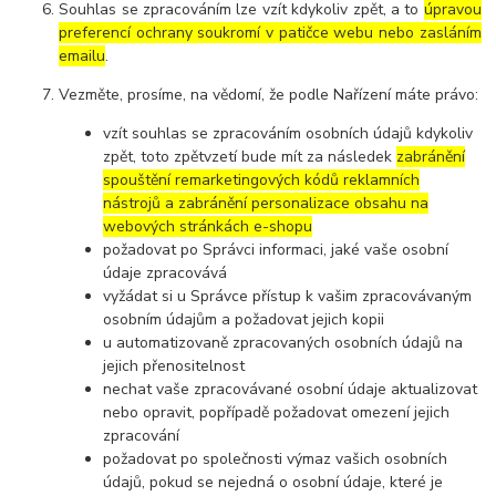
Souhlas se zpracováním lze vzít kdykoliv zpět, a to
úpravou
preferencí ochrany soukromí v patičce webu nebo zasláním
emailu
.
Vezměte, prosíme, na vědomí, že podle Nařízení máte právo:
vzít souhlas se zpracováním osobních údajů kdykoliv
zpět, toto zpětvzetí bude mít za následek
zabránění
spouštění remarketingových kódů reklamních
nástrojů a zabránění personalizace obsahu na
webových stránkách e-shopu
požadovat po Správci informaci, jaké vaše osobní
údaje zpracovává
vyžádat si u Správce přístup k vašim zpracovávaným
osobním údajům a požadovat jejich kopii
u automatizovaně zpracovaných osobních údajů na
jejich přenositelnost
nechat vaše zpracovávané osobní údaje aktualizovat
nebo opravit, popřípadě požadovat omezení jejich
zpracování
požadovat po společnosti výmaz vašich osobních
údajů, pokud se nejedná o osobní údaje, které je