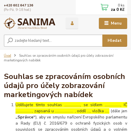
0
ks
+420 602 647 136
za
0 Kč
(Po-Pá, 9-18 hod.)
Menu
Hledat
Úvod
Souhlas se zpracováním osobních údajů pro účely zobrazování
marketingových nabídek
Souhlas se zpracováním osobních
údajů pro účely zobrazování
marketingových nabídek
Udělujete tímto souhlas ……………..., se sídlem ………………, IČ
………………., zapsaná u ………………… , oddíl …, vložka …..
(dále jen
„Správce“
), aby ve smyslu nařízení Evropského parlamentu
a Rady (EU) č. 2016/679 o ochraně fyzických osob v
souvislosti se zpracováním osobních údajů a o volném