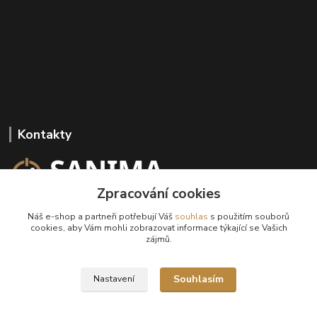
Kontakty
Zpracování cookies
+420 602 647 136
Náš e-shop a partneři potřebují Váš
souhlas
s použitím souborů
(Po-Pá, 9-18 hod.)
cookies, aby Vám mohli zobrazovat informace týkající se Vašich
zájmů.
info@sanima.cz
Souhlasím
Nastavení