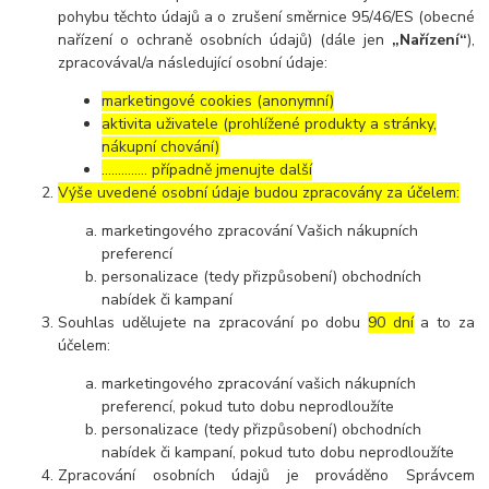
pohybu těchto údajů a o zrušení směrnice 95/46/ES (obecné
nařízení o ochraně osobních údajů) (dále jen
„Nařízení“
),
zpracovával/a následující osobní údaje:
marketingové cookies (anonymní)
aktivita uživatele (prohlížené produkty a stránky,
nákupní chování)
………….. případně jmenujte další
Výše uvedené osobní údaje budou zpracovány za účelem:
marketingového zpracování Vašich nákupních
preferencí
personalizace (tedy přizpůsobení) obchodních
nabídek či kampaní
Souhlas udělujete na zpracování po dobu
90 dní
a to za
účelem:
marketingového zpracování vašich nákupních
preferencí, pokud tuto dobu neprodloužíte
personalizace (tedy přizpůsobení) obchodních
nabídek či kampaní, pokud tuto dobu neprodloužíte
Zpracování osobních údajů je prováděno Správcem