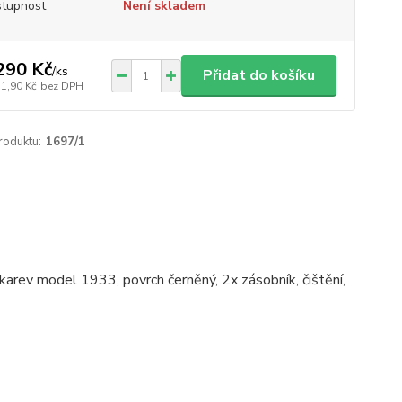
tupnost
Není skladem
290 Kč
/
ks
Přidat do košíku
71,90 Kč
bez DPH
roduktu:
1697/1
arev model 1933, povrch černěný, 2x zásobník, čištění,