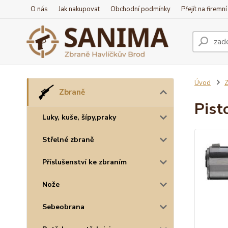
O nás
Jak nakupovat
Obchodní podmínky
Přejít na firemn
Úvod
Z
Zbraně
Pist
Luky, kuše, šípy,praky
Střelné zbraně
Příslušenství ke zbraním
Nože
Sebeobrana