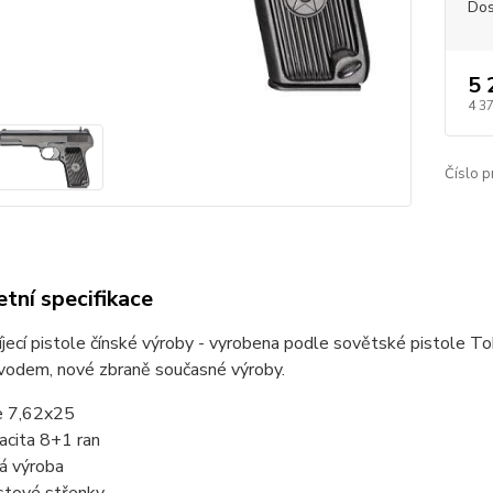
Dos
5 
4 3
Číslo p
tní specifikace
ecí pistole čínské výroby - vyrobena podle sovětské pistole Tok
ávodem, nové zbraně současné výroby.
e 7,62x25
acita 8+1 ran
á výroba
stové střenky