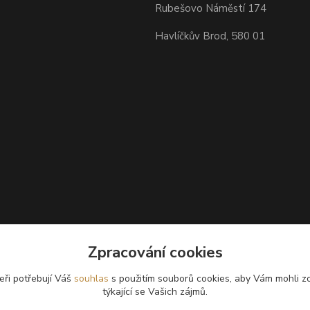
Rubešovo Náměstí 174
Havlíčkův Brod, 580 01
Zpracování cookies
eři potřebují Váš
souhlas
s použitím souborů cookies, aby Vám mohli z
týkající se Vašich zájmů.