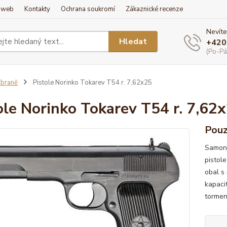
í web
Kontakty
Ochrana soukromí
Zákaznické recenze
Nevíte
Hledat
+420
(Po-Pá
braně
Pistole Norinko Tokarev T54 r. 7,62x25
ole Norinko Tokarev T54 r. 7,62
Pouz
Samona
pistol
obal s
kapaci
torme