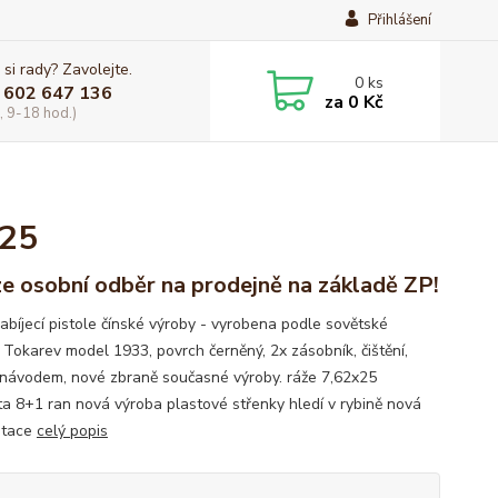
Přihlášení
 si rady? Zavolejte.
0
ks
 602 647 136
za
0 Kč
, 9-18 hod.)
x25
e osobní odběr na prodejně na základě ZP!
bíjecí pistole čínské výroby - vyrobena podle sovětské
e Tokarev model 1933, povrch černěný, 2x zásobník, čištění,
 návodem, nové zbraně současné výroby. ráže 7,62x25
ta 8+1 ran nová výroba plastové střenky hledí v rybině nová
ntace
celý popis