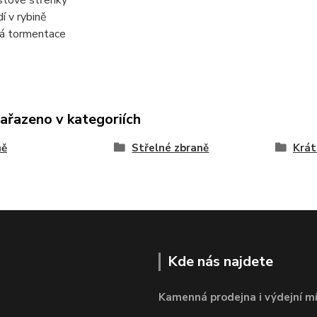
dí v rybině
á tormentace
zařazeno v kategoriích
ně
Střelné zbraně
Krát
Kde nás najdete
Kamenná prodejna i výdejní mí