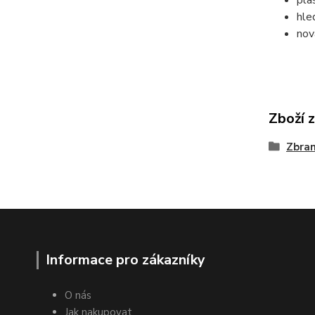
hle
nov
Zboží 
Zbra
Informace pro zákazníky
O nás
Jak nakupovat