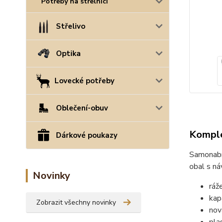
Potřeby na střelnici
Střelivo
Optika
Lovecké potřeby
Oblečení-obuv
Komple
Dárkové poukazy
Samonabíj
obal s n
Novinky
ráž
kap
Zobrazit všechny novinky
nov
pla