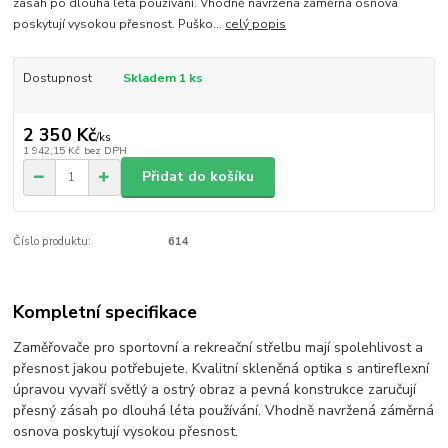
zásah po dlouhá léta používání. Vhodně navržená záměrná osnova
poskytují vysokou přesnost. Puško...
celý popis
Dostupnost
Skladem 1 ks
2 350 Kč
/
ks
1 942,15 Kč
bez DPH
Přidat do košíku
Číslo produktu:
614
Kompletní specifikace
Zaměřovače pro sportovní a rekreační střelbu mají spolehlivost a
přesnost jakou potřebujete. Kvalitní skleněná optika s antireflexní
úpravou vyvaří světlý a ostrý obraz a pevná konstrukce zaručují
přesný zásah po dlouhá léta používání. Vhodně navržená záměrná
osnova poskytují vysokou přesnost.