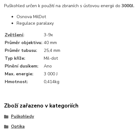
Puškohled určen k použití na zbraních s úsťovou energii do
3000J.
Osnova MilDot
Regulace paralaxy
Zvětšení
:
3-9x
Průměr objektivu:
40 mm
Průměr tubusu:
25,4 mm
Typ kříže:
Mil-dot
Plnění dusíkem:
Ano
Max. energie:
3 000 J
Hmotnost:
0,414kg
Zboží zařazeno v kategoriích
Puškohledy
Optika