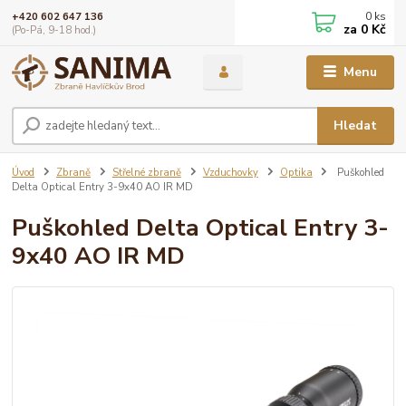
0
ks
+420 602 647 136
za
0 Kč
(Po-Pá, 9-18 hod.)
Menu
Hledat
Úvod
Zbraně
Střelné zbraně
Vzduchovky
Optika
Puškohled
Delta Optical Entry 3-9x40 AO IR MD
Puškohled Delta Optical Entry 3-
9x40 AO IR MD