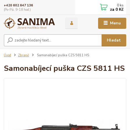
0
ks
+420 602 647 136
za
0 Kč
(Po-Pá, 9-18 hod.)
Menu
Hledat
Úvod
Zbraně
Samonabíjecí puška CZS 5811 HS
Samonabíjecí puška CZS 5811 HS