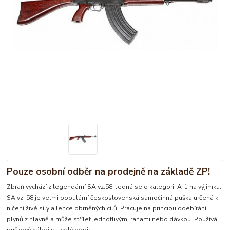
Pouze osobní odběr na prodejně na základě ZP!
Zbraň vychází z legendární SA vz.58. Jedná se o kategorii A-1 na výjimku.
SA vz. 58 je velmi populární československá samočinná puška určená k
ničení živé síly a lehce obrněných cílů. Pracuje na principu odebírání
plynů z hlavně a může střílet jednotlivými ranami nebo dávkou. Používá