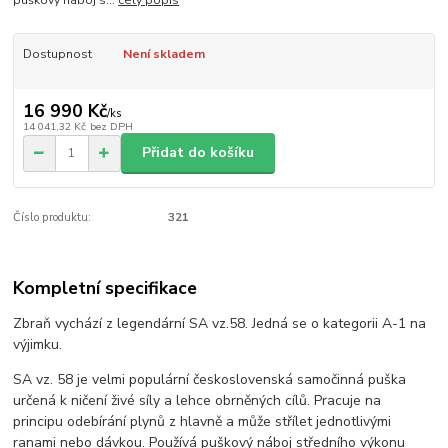
puškový náboj s...
celý popis
Dostupnost
Není skladem
16 990 Kč
/
ks
14 041,32 Kč
bez DPH
Přidat do košíku
Číslo produktu:
321
Kompletní specifikace
Zbraň vychází z legendární SA vz.58. Jedná se o kategorii A-1 na
výjimku.
SA vz. 58 je velmi populární československá samočinná puška
určená k ničení živé síly a lehce obrněných cílů. Pracuje na
principu odebírání plynů z hlavně a může střílet jednotlivými
ranami nebo dávkou. Používá puškový náboj středního výkonu