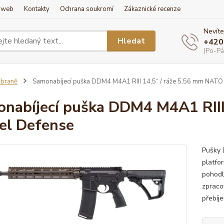
í web
Kontakty
Ochrana soukromí
Zákaznické recenze
Nevíte
Hledat
+420
(Po-Pá
braně
Samonabíjecí puška DDM4 M4A1 RIII 14,5“ / ráže 5,56 mm NATO
nabíjecí puška DDM4 M4A1 RIII
el Defense
Pušky 
platfo
pohodl
zpraco
přebíje