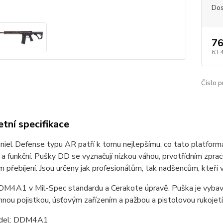
Dos
76
63 
Číslo p
tní specifikace
iel Defense typu AR patří k tomu nejlepšímu, co tato platforma
a funkční. Pušky DD se vyznačují nízkou váhou, prvotřídním zpra
přebíjení. Jsou určeny jak profesionálům, tak nadšencům, kteří v
M4A1 v Mil-Spec standardu a Cerakote úpravě. Puška je vybave
nou pojistkou, úsťovým zařízením a pažbou a pistolovou rukojet
del: DDM4A1