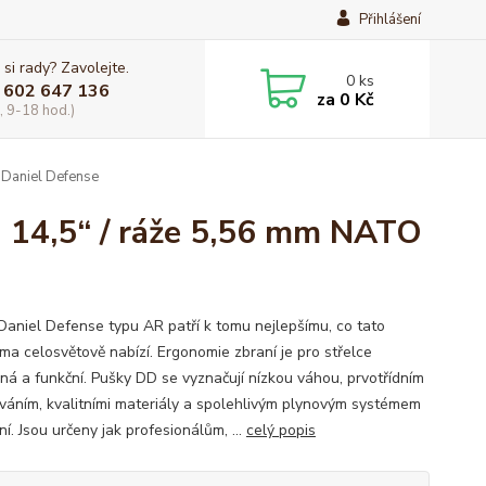
Přihlášení
 si rady? Zavolejte.
0
ks
 602 647 136
za
0 Kč
, 9-18 hod.)
 Daniel Defense
 14,5“ / ráže 5,56 mm NATO
Daniel Defense typu AR patří k tomu nejlepšímu, co tato
rma celosvětově nabízí. Ergonomie zbraní je pro střelce
ná a funkční. Pušky DD se vyznačují nízkou váhou, prvotřídním
váním, kvalitními materiály a spolehlivým plynovým systémem
ní. Jsou určeny jak profesionálům, ...
celý popis