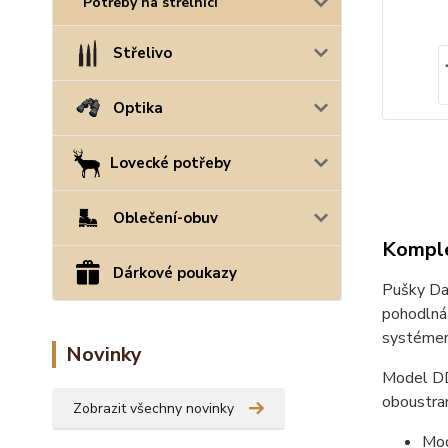
Potřeby na střelnici
Střelivo
Optika
Lovecké potřeby
Oblečení-obuv
Komple
Dárkové poukazy
Pušky Dan
pohodlná 
systémem 
Novinky
Model DD
oboustran
Zobrazit všechny novinky
Mo