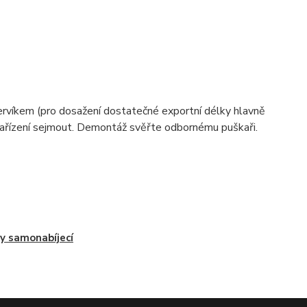
ervíkem (pro dosažení dostatečné exportní délky hlavně
ařízení sejmout. Demontáž svěřte odbornému puškaři.
y samonabíjecí