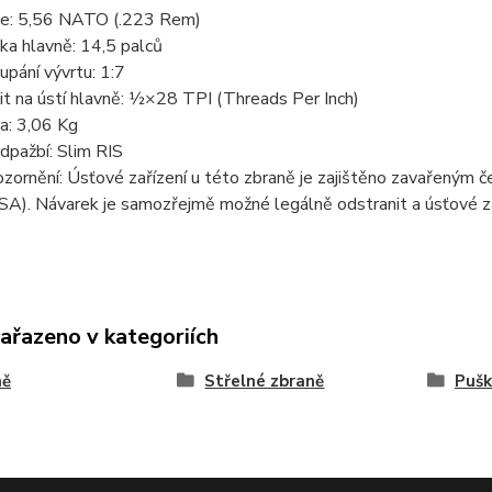
e: 5,56 NATO (.223 Rem)
ka hlavně: 14,5 palců
upání vývrtu: 1:7
it na ústí hlavně: 1⁄2×28 TPI (Threads Per Inch)
a: 3,06 Kg
dpažbí: Slim RIS
zornění: Úsťové zařízení u této zbraně je zajištěno zavařeným č
SA). Návarek je samozřejmě možné legálně odstranit a úsťové z
zařazeno v kategoriích
ně
Střelné zbraně
Pušk