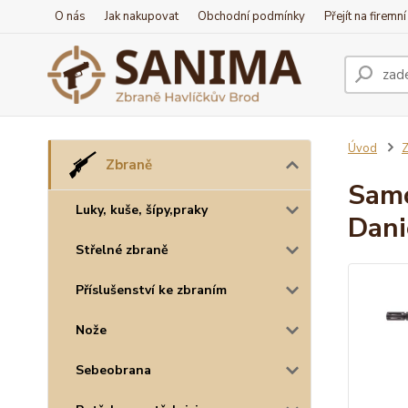
O nás
Jak nakupovat
Obchodní podmínky
Přejít na firemn
Úvod
Z
Zbraně
Samo
Luky, kuše, šípy,praky
Dani
Střelné zbraně
Příslušenství ke zbraním
Nože
Sebeobrana