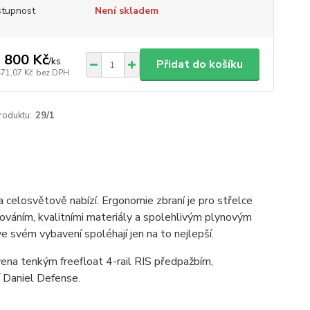
tupnost
Není skladem
 800 Kč
/
ks
Přidat do košíku
471,07 Kč
bez DPH
roduktu:
29/1
 celosvětově nabízí. Ergonomie zbraní je pro střelce
cováním, kvalitními materiály a spolehlivým plynovým
e svém vybavení spoléhají jen na to nejlepší.
na tenkým freefloat 4-rail RIS předpažbím,
í Daniel Defense.