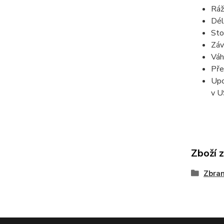
Ráž
Dél
Sto
Záv
Váh
Pře
Upo
v U
Zboží 
Zbra