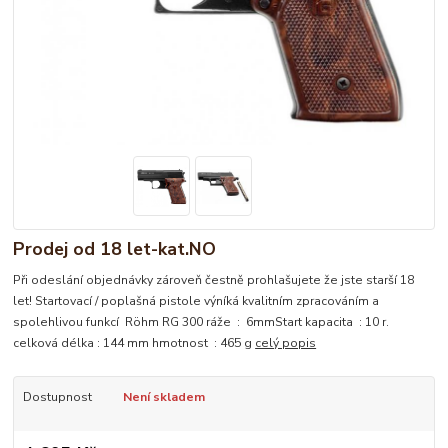
Prodej od 18 let-kat.NO
Při odeslání objednávky zároveň čestně prohlašujete že jste starší 18
let! Startovací / poplašná pistole výníká kvalitním zpracováním a
spolehlivou funkcí Röhm RG 300 ráže : 6mmStart kapacita : 10 r.
celková délka : 144 mm hmotnost : 465 g
celý popis
Dostupnost
Není skladem