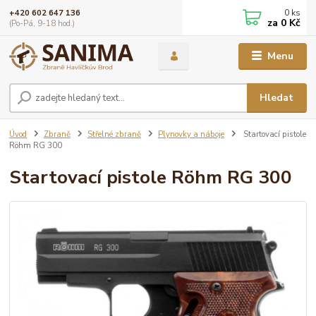
0
ks
+420 602 647 136
za
0 Kč
(Po-Pá, 9-18 hod.)
Menu
Hledat
Úvod
Zbraně
Střelné zbraně
Plynovky a náboje
Startovací pistole
Röhm RG 300
Startovací pistole Röhm RG 300