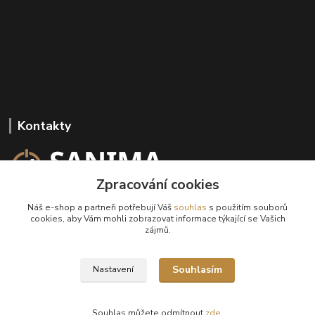
Kontakty
Zpracování cookies
+420 602 647 136
Náš e-shop a partneři potřebují Váš
souhlas
s použitím souborů
(Po-Pá, 9-18 hod.)
cookies, aby Vám mohli zobrazovat informace týkající se Vašich
zájmů.
info@sanima.cz
Souhlasím
Nastavení
Souhlas můžete odmítnout
zde
.