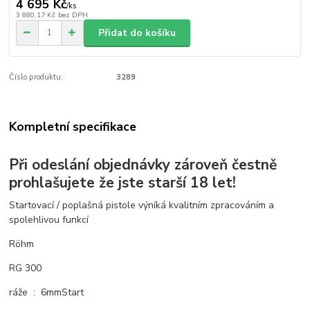
4 695 Kč
/
ks
3 880,17 Kč
bez DPH
Přidat do košíku
Číslo produktu:
3289
Kompletní specifikace
Při odeslání objednávky zároveň čestně
prohlašujete že jste starší 18 let!
Startovací / poplašná pistole výníká kvalitním zpracováním a
spolehlivou funkcí
Röhm
RG 300
ráže : 6mmStart