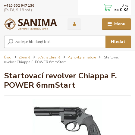
0
ks
+420 602 647 136
za
0 Kč
(Po-Pá, 9-18 hod.)
Menu
Hledat
Úvod
Zbraně
Střelné zbraně
Plynovky a náboje
Startovací
revolver Chiappa F. POWER 6mmStart
Startovací revolver Chiappa F.
POWER 6mmStart