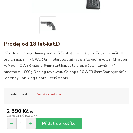
Prodej od 18 let-kat.D
Při odeslání objednávky zároveň čestně prohlašujete že jste starší 18
let! Chiappa F. POWER 6mmStart poplašný / startovací revolver Chiappa
F. Mod. POWER ráže : 6mmStart kapacita : 5r. délka hlavně : 4"
hmotnost : 800g Desing revolveru Chiappa POWER 6mmStart vychází z
legendy Colt King Cobra...
celý popis
Dostupnost
Není skladem
2 390 Kč
/
ks
1 975,21 Kč
bez DPH
Přidat do košíku