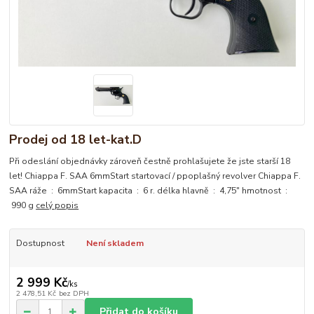
Prodej od 18 let-kat.D
Při odeslání objednávky zároveň čestně prohlašujete že jste starší 18
let! Chiappa F. SAA 6mmStart startovací / ppoplašný revolver Chiappa F.
SAA ráže : 6mmStart kapacita : 6 r. délka hlavně : 4,75" hmotnost :
990 g
celý popis
Dostupnost
Není skladem
2 999 Kč
/
ks
2 478,51 Kč
bez DPH
Přidat do košíku