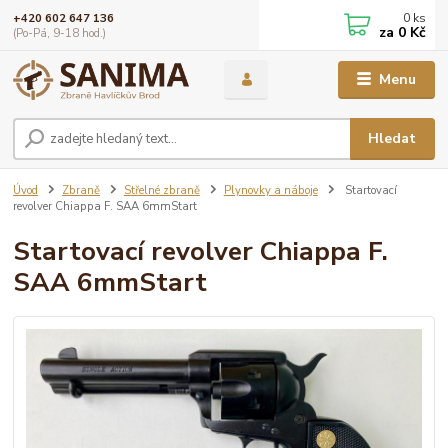
0
ks
+420 602 647 136
za
0 Kč
(Po-Pá, 9-18 hod.)
Menu
Hledat
Úvod
Zbraně
Střelné zbraně
Plynovky a náboje
Startovací
revolver Chiappa F. SAA 6mmStart
Startovací revolver Chiappa F.
SAA 6mmStart