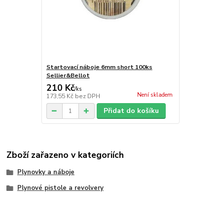
Startovací náboje 6mm short 100ks
Sellier&Bellot
210 Kč
/
ks
Není skladem
173,55 Kč
bez DPH
Přidat do košíku
Zboží zařazeno v kategoriích
Plynovky a náboje
Plynové pistole a revolvery