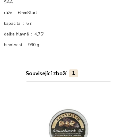
SAA
ráže : 6mmStart
kapacita : 6 r.
délka hlavně : 4,75"
hmotnost : 990 g
Související zboží
1