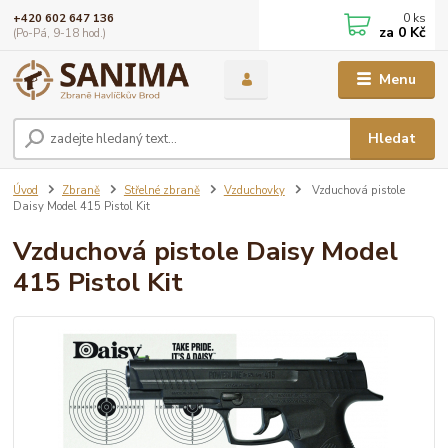
0
ks
+420 602 647 136
za
0 Kč
(Po-Pá, 9-18 hod.)
Menu
Hledat
Úvod
Zbraně
Střelné zbraně
Vzduchovky
Vzduchová pistole
Daisy Model 415 Pistol Kit
Vzduchová pistole Daisy Model
415 Pistol Kit