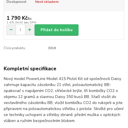
Dostupnost
Není skladem
1 790 Kč
/
ks
1 479,34 Kč
bez DPH
Přidat do košíku
Číslo produktu:
3319
Kompletní specifikace
Nový model PowerLine Model 415 Pistol Kit od společnosti Daisy
zahrnuje kapacitu zásobníku 21 střel, poloautomatický, BB-
opakovač s napájením CO2, střelecké brýle, tři bombičky CO2 o
objemu 12 gramů a slavnou Daisy 350 kusů BB. Stačí vložit do
vestavěného zásobníku BB, vložit bombičku CO2 do rukojeti a jste
připraveni na poloautomatickou střelbu z pistole. Skvělé pro učení
se techniky uchopení a střelby zbraně. přední muška s optických
vláken a ručním bezpečnostním blokem.