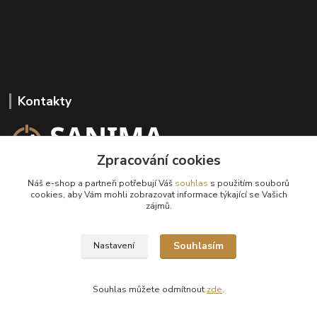
Kontakty
Zpracování cookies
+420 602 647 136
Náš e-shop a partneři potřebují Váš
souhlas
s použitím souborů
(Po-Pá, 9-18 hod.)
cookies, aby Vám mohli zobrazovat informace týkající se Vašich
zájmů.
info@sanima.cz
Souhlasím
Nastavení
Souhlas můžete odmítnout
zde
.
Vytvořeno na
Eshop-rychle.cz