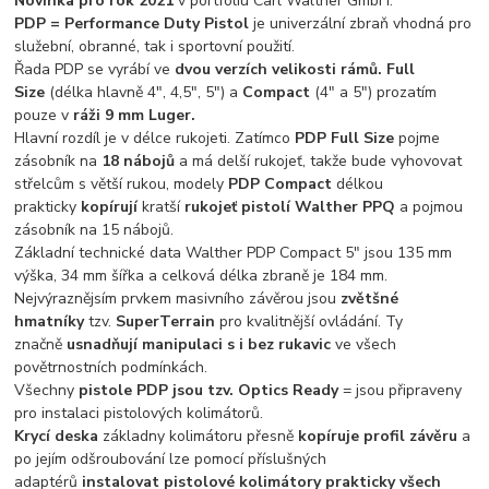
Novinka pro rok 2021
v portfoliu Carl Walther GmbH.
PDP = Performance Duty Pistol
je univerzální zbraň vhodná pro
služební, obranné, tak i sportovní použití.
Řada PDP se vyrábí ve
dvou verzích velikosti rámů. Full
Size
(délka hlavně 4", 4,5", 5") a
Compact
(4" a 5") prozatím
pouze v
ráži 9 mm Luger.
Hlavní rozdíl je v délce rukojeti. Zatímco
PDP Full Size
pojme
zásobník na
18 nábojů
a má delší rukojeť, takže bude vyhovovat
střelcům s větší rukou, modely
PDP Compact
délkou
prakticky
kopírují
kratší
rukojeť pistolí Walther PPQ
a pojmou
zásobník na 15 nábojů.
Základní technické data Walther PDP Compact 5" jsou 135 mm
výška, 34 mm šířka a celková délka zbraně je 184 mm.
Nejvýraznějsím prvkem masivního závěrou jsou
zvětšné
hmatníky
tzv.
SuperTerrain
pro kvalitnější ovládání. Ty
značně
usnadňují manipulaci s i bez rukavic
ve všech
povětrnostních podmínkách.
Všechny
pistole PDP jsou tzv. Optics Ready
= jsou připraveny
pro instalaci pistolových kolimátorů.
Krycí deska
základny kolimátoru přesně
kopíruje profil závěru
a
po jejím odšroubování lze pomocí příslušných
adaptérů
instalovat pistolové kolimátory prakticky všech