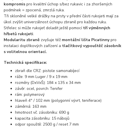
kompromis
pro kvalitní úchop s/bez rukavic i za zhoršených
podmínek = zpocená, zmrzlá ruka.
Tři skloněné velké drážky na prsty v přední části rukojeti mají za
úkol zvýšit univerzálnost úchopu zbraně pro každou ruku.
Střelec si může rukojeť doladit ještě pomocí
tří výměnných
hřbetů rukojeti
.
Modularitu zbraně
zvyšuje též
montážní lišta Picatinny
pro
instalaci doplňkových zařízení a
tlačítkový vypouštěč zásobník
s volitelnou orientací.
Technická specifikace:
zbraň dle CRZ: pistole samonabíjecí
ráže: 9 mm Luger / 9 x 19 mm
rozměry (DxVxŠ): 184 x 135 x 34 mm
závěr: ocel, povrch Tenifer
rám: polymerový
hlaveň 4" / 102 mm (polygonní vývrt, teniferace)
záměrná: 163 mm
hmotnost vč. zásobníku: 690 g
kapacita zásobníku: 15 nábojů
odpor spouště: 2500 g / reset 7 mm