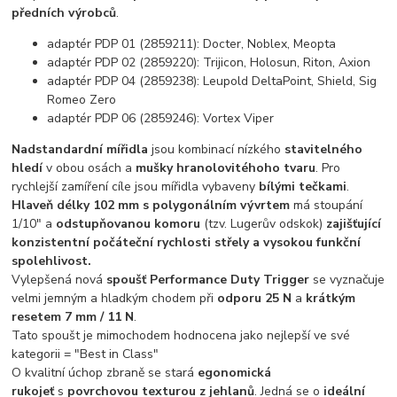
předních výrobců
.
adaptér PDP 01 (2859211): Docter, Noblex, Meopta
adaptér PDP 02 (2859220): Trijicon, Holosun, Riton, Axion
adaptér PDP 04 (2859238): Leupold DeltaPoint, Shield, Sig
Romeo Zero
adaptér PDP 06 (2859246): Vortex Viper
Nadstandardní mířidla
jsou kombinací nízkého
stavitelného
hledí
v obou osách a
mušky hranolovitéhoho tvaru
. Pro
rychlejší zamíření cíle jsou mířidla vybaveny
bílými tečkami
.
Hlaveň délky 102 mm s polygonálním vývrtem
má stoupání
1/10" a
odstupňovanou komoru
(tzv. Lugerův odskok)
zajišťující
konzistentní počáteční rychlosti střely a vysokou funkční
spolehlivost.
Vylepšená nová
spoušť Performance Duty Trigger
se vyznačuje
velmi jemným a hladkým chodem při
odporu 25 N
a
krátkým
resetem 7 mm / 11 N
.
Tato spoušt je mimochodem hodnocena jako nejlepší ve své
kategorii = "Best in Class"
O kvalitní úchop zbraně se stará
egonomická
rukojeť
s
povrchovou texturou z jehlanů
. Jedná se o
ideální