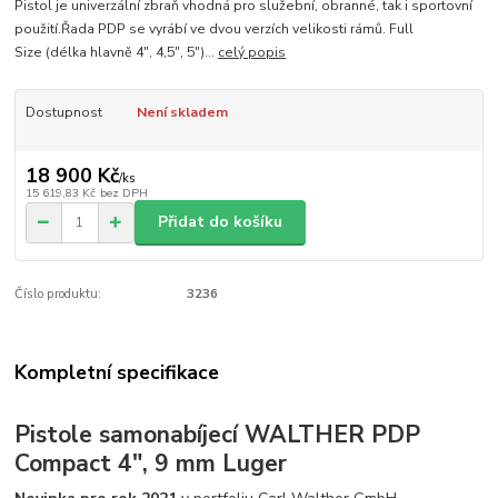
Pistol je univerzální zbraň vhodná pro služební, obranné, tak i sportovní
použití.Řada PDP se vyrábí ve dvou verzích velikosti rámů. Full
Size (délka hlavně 4", 4,5", 5")...
celý popis
Dostupnost
Není skladem
18 900 Kč
/
ks
15 619,83 Kč
bez DPH
Přidat do košíku
Číslo produktu:
3236
Kompletní specifikace
Pistole samonabíjecí WALTHER PDP
Compact 4", 9 mm Luger