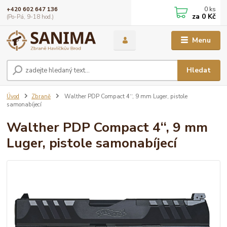
0
ks
+420 602 647 136
za
0 Kč
(Po-Pá, 9-18 hod.)
Menu
Hledat
Úvod
Zbraně
Walther PDP Compact 4‘‘, 9 mm Luger, pistole
samonabíjecí
Walther PDP Compact 4‘‘, 9 mm
Luger, pistole samonabíjecí