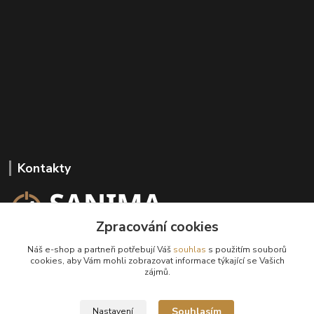
Kontakty
Zpracování cookies
+420 602 647 136
Náš e-shop a partneři potřebují Váš
souhlas
s použitím souborů
(Po-Pá, 9-18 hod.)
cookies, aby Vám mohli zobrazovat informace týkající se Vašich
zájmů.
info@sanima.cz
Souhlasím
Nastavení