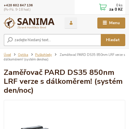
0
ks
+420 602 647 136
za
0 Kč
(Po-Pá, 9-18 hod.)
Menu
Hledat
Úvod
Optika
Puškohledy
Zaměřovač PARD DS35 850nm LRF verze s
dálkoměrem! (systém den/noc)
Zaměřovač PARD DS35 850nm
LRF verze s dálkoměrem! (systém
den/noc)