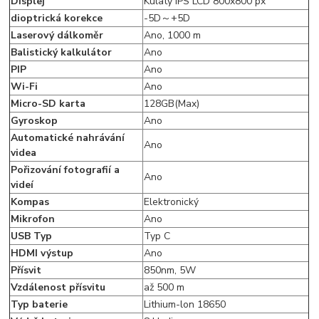
Displej
Kulatý IPS LCD 800x800 px
dioptrická korekce
-5D～+5D
Laserový dálkoměr
Ano, 1000 m
Balistický kalkulátor
Ano
PIP
Ano
Wi-Fi
Ano
Micro-SD karta
128GB(Max)
Gyroskop
Ano
Automatické nahrávání
Ano
videa
Pořizování fotografií a
Ano
videí
Kompas
Elektronický
Mikrofon
Ano
USB Typ
Typ C
HDMI výstup
Ano
Přísvit
850nm, 5W
Vzdálenost přísvitu
až 500 m
Typ baterie
Lithium-lon 18650