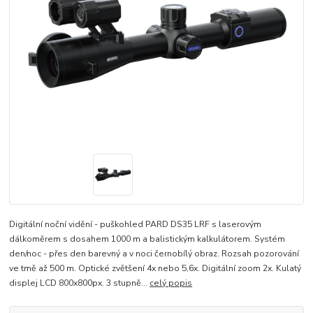
Digitální noční vidění - puškohled PARD DS35 LRF s laserovým
dálkoměrem s dosahem 1000 m a balistickým kalkulátorem. Systém
den/noc - přes den barevný a v noci černobílý obraz. Rozsah pozorování
ve tmě až 500 m. Optické zvětšení 4x nebo 5,6x. Digitální zoom 2x. Kulatý
displej LCD 800x800px. 3 stupně...
celý popis