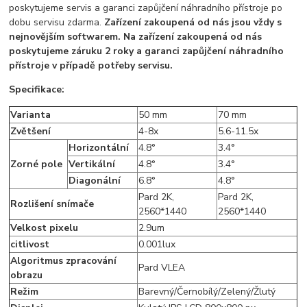
poskytujeme servis a garanci zapůjčení náhradního přístroje po
dobu servisu zdarma.
Zařízení zakoupená od nás jsou vždy s
nejnovějším softwarem.
Na zařízení zakoupená od nás
poskytujeme záruku 2 roky a garanci zapůjčení náhradního
přístroje v případě potřeby servisu.
Specifikace:
Varianta
50 mm
70 mm
Zvětšení
4-8x
5.6-11.5x
Horizontální
4.8°
3.4°
Zorné pole
Vertikální
4.8°
3.4°
Diagonální
6.8°
4.8°
Pard 2K,
Pard 2K,
Rozlišení snímače
2560*1440
2560*1440
Velkost pixelu
2.9um
citlivost
0.001lux
Algoritmus zpracování
Pard VLEA
obrazu
Režim
Barevný/Černobílý/Zelený/Žlutý