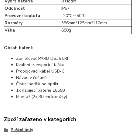
Výdrž baterie
8 Hodin
Odolnost
IP67
Provozní teplota
-20℃～50℃
Rozměry
396mm*125mm*110mm
Váha
680g
Obsah balení:
Zaměřovač PARD DS35 LRF
Kvalitní transportní taška
Propojovací kabel USB-C
Návod v češtině
Čistící hadřík na optiku
1x nabíjecí baterie 18650
Montáž (2x 30mm kroužky)
Zboží zařazeno v kategoriích
Puškohledy