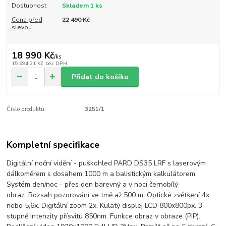
Dostupnost
Skladem 1 ks
Cena před
22 490 Kč
slevou
18 990 Kč
/
ks
15 694,21 Kč
bez DPH
Přidat do košíku
Číslo produktu:
3251/1
Kompletní specifikace
Digitální noční vidění - puškohled PARD DS35 LRF s laserovým
dálkoměrem s dosahem 1000 m a balistickým kalkulátorem.
Systém den/noc - přes den barevný a v noci černobílý
obraz. Rozsah pozorování ve tmě až 500 m. Optické zvětšení 4x
nebo 5,6x. Digitální zoom 2x. Kulatý displej LCD 800x800px.
3
stupně intenzity přísvitu 850nm. Funkce obraz v obraze (PIP).