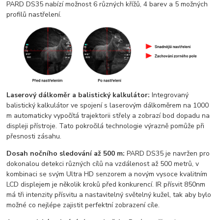
PARD DS35 nabízí možnost 6 různých křížů, 4 barev a 5 možných
profilů nastřelení.
Laserový dálkoměr a balistický kalkulátor:
Integrovaný
balistický kalkulátor ve spojení s laserovým dálkoměrem na 1000
m automaticky vypočítá trajektorii střely a zobrazí bod dopadu na
displeji přístroje. Tato pokročilá technologie výrazně pomůže při
přesnosti zásahu.
Dosah nočního sledování až 500 m:
PARD DS35 je navržen pro
dokonalou detekci různých cílů na vzdálenost až 500 metrů, v
kombinaci se svým Ultra HD senzorem a novým vysoce kvalitním
LCD displejem je několik kroků před konkurencí. IR přísvit 850nm
má tři intenzity přísvitu a nastavitelný světelný kužel, tak aby bylo
možné co nejlépe zajistit perfektní zobrazení cíle.