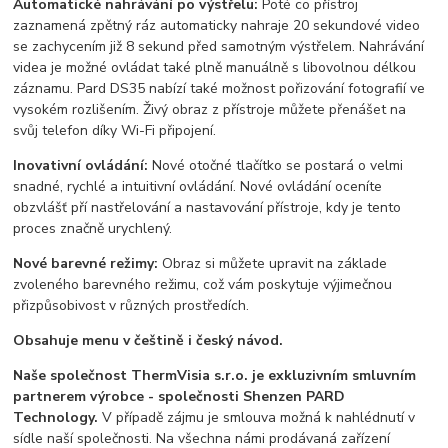
Automatické nahrávání po výstřelu:
Poté co přístroj
zaznamená zpětný ráz automaticky nahraje 20 sekundové video
se zachycením již 8 sekund před samotným výstřelem. Nahrávání
videa je možné ovládat také plně manuálně s libovolnou délkou
záznamu. Pard DS35 nabízí také možnost pořizování fotografií ve
vysokém rozlišením. Živý obraz z přístroje můžete přenášet na
svůj telefon díky Wi-Fi připojení.
Inovativní ovládání:
Nové otočné tlačítko se postará o velmi
snadné, rychlé a intuitivní ovládání. Nové ovládání oceníte
obzvlášť pří nastřelování a nastavování přístroje, kdy je tento
proces značně urychlený.
Nové barevné režimy:
Obraz si můžete upravit na základe
zvoleného barevného režimu, což vám poskytuje výjimečnou
přizpůsobivost v různých prostředích.
Obsahuje menu v češtině i český návod.
Naše společnost ThermVisia s.r.o. je exkluzivním smluvním
partnerem výrobce - společnosti Shenzen PARD
Technology.
V případě zájmu je smlouva možná k nahlédnutí v
sídle naší společnosti. Na všechna námi prodávaná zařízení