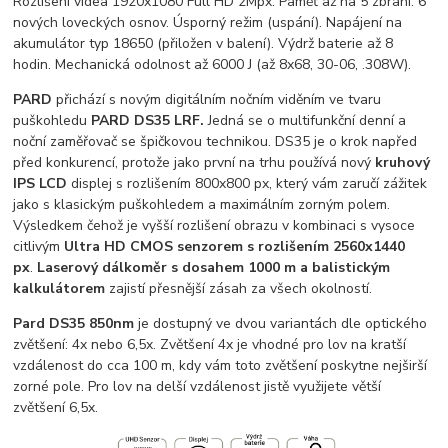
Rozlišení videa 1920x1080 Full HD 2Mpx. Paměť až na 5 zbraní. 6
nových loveckých osnov. Úsporný režim (uspání). Napájení na
akumulátor typ 18650 (přiložen v balení). Výdrž baterie až 8
hodin. Mechanická odolnost až 6000 J (až 8x68, 30-06, .308W).
PARD
přichází s novým digitálním nočním viděním ve tvaru
puškohledu
PARD DS35 LRF.
Jedná se o multifunkční denní a
noční zaměřovač se špičkovou technikou. DS35 je o krok napřed
před konkurencí, protože jako první na trhu používá nový
kruhový
IPS LCD
displej s rozlišením 800x800 px, který vám zaručí zážitek
jako s klasickým puškohledem a maximálním zorným polem.
Výsledkem čehož je vyšší rozlišení obrazu v kombinaci s vysoce
citlivým
Ultra HD CMOS senzorem s rozlišením 2560x1440
px
.
Laserový dálkoměr s dosahem 1000 m a balistickým
kalkulátorem
zajistí přesnější zásah za všech okolností.
Pard DS35 850nm
je dostupný ve dvou variantách dle optického
zvětšení: 4x nebo 6,5x. Zvětšení 4x je vhodné pro lov na kratší
vzdálenost do cca 100 m, kdy vám toto zvětšení poskytne nejširší
zorné pole. Pro lov na delší vzdálenost jistě využijete větší
zvětšení 6,5x.