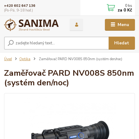
0
ks
+420 602 647 136
za
0 Kč
(Po-Pá, 9-18 hod.)
Menu
Hledat
Úvod
Optika
Zaměřovač PARD NV008S 850nm (systém den/noc)
Zaměřovač PARD NV008S 850nm
(systém den/noc)