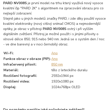
PARD NV008S
je první model na trhu který využívá nový vysoce
kvalitní čip "PARD 2K" s algoritmem na zpracování obrazu pro co
nejlepší zobrazení.
Stejně jako u jiných modelů značky PARD, i zde díky použití vysoce
kvalitní elektroniky (nový citlivý snímač CMOS) a nejmodernější
optiky, je obraz v přístroji
PARD NV008S
ostrý i při vyšším
digitálním zvětšení. Přístroj je možné použít i s jinými přísvity o
vlnové délce 850, 915 nebo 940 nm. Jedná se o systém den / noc
- ve dne barevný a v noci černobílý obraz.
Wi-Fi
:
Ano
Funkce obraz v obraze (PIP)
:
Ano
Infračervený přísvit
:
850 nm
Materiál
:
tělo z leteckého duralu
Rozlišení fotografií
:
2592x1944 px
Rozlišení videa
:
1920x1080 px
Displej
:
1024x768px OLED
Do poznámky napište jaké požadujete zvětšení!!