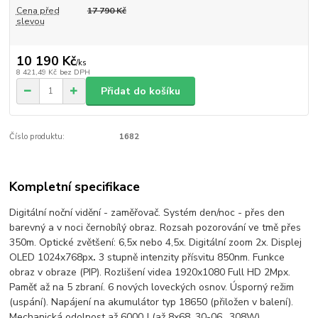
Cena před
17 790 Kč
slevou
10 190 Kč
/
ks
8 421,49 Kč
bez DPH
Přidat do košíku
Číslo produktu:
1682
Kompletní specifikace
Digitální noční vidění - zaměřovač. Systém den/noc - přes den
barevný a v noci černobílý obraz. Rozsah pozorování ve tmě přes
350m. Optické zvětšení: 6,5x nebo 4,5x. Digitální zoom 2x. Displej
OLED 1024x768px
.
3 stupně intenzity přísvitu 850nm. Funkce
obraz v obraze (PIP). Rozlišení videa 1920x1080 Full HD 2Mpx.
Paměť až na 5 zbraní. 6 nových loveckých osnov. Úsporný režim
(uspání). Napájení na akumulátor typ 18650 (přiložen v balení).
Mechanická odolnost až 6000 J (až 8x68, 30-06, .308W).