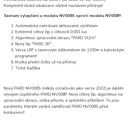
Kompletně česká lokalizace včetně nastavení přístroje!
Seznam vylepšení u modelu NV008S oproti modelu NV008P:
Automatické nahrávaní aktivované výstřelem
Extrémně citlivý čip s citlivostí 0,001 lux
Algoritmus zpracování obrazu "PARD VLEA"
Nový čip "PARD 2K"
Verze LRF s laserovým dálkoměrem do 1200m a balistickým
programem!
Krytka přední čočky už na přístroji
Tiché tlačítka
Nový PARD NV008S (někdy označován jako verze 2022) je dalším
vývojem úspěšného PARD NV008P. Nový citlivý čip, algoritmus na
zpracování obrazu, volba přísvitu a optického přiblížení. To jsou
parametry, kterými vyniká zaměřovač PARD NV008S před
konkurencí!