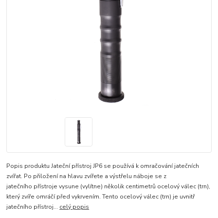
Popis produktu Jateční přístroj JP6 se používá k omračování jatečních
zvířat. Po přiložení na hlavu zvířete a výstřelu náboje se z
jatečního přístroje vysune (vylítne) několik centimetrů ocelový válec (trn),
který zvíře omráčí před vykrvením. Tento ocelový válec (trn) je uvnitř
jatečního přístroj...
celý popis