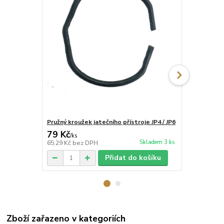
Pružný kroužek jatečního přístroje JP4 / JP6
Úderníková z
79 Kč
139 Kč
/
ks
/
ks
Skladem 3 ks
65,29 Kč
bez DPH
114,88 Kč
be
Přidat do košíku
Zboží zařazeno v kategoriích