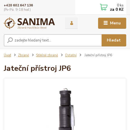
0
ks
+420 602 647 136
za
0 Kč
(Po-Pá, 9-18 hod.)
Menu
Hledat
Úvod
Zbraně
Střelné zbraně
Ostatní
Jateční přístroj JP6
Jateční přístroj JP6